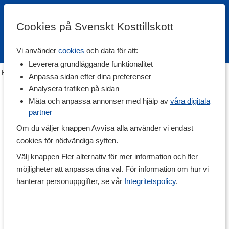
Cookies på Svenskt Kosttillskott
Vi använder
cookies
och data för att:
Fri frakt
Snabb leverans
Kundklubb
Leverera grundläggande funktionalitet
Hem
>
Träningstillskott
>
Proteinpulver
>
Veganskt Protein
Anpassa sidan efter dina preferenser
Analysera trafiken på sidan
Mäta och anpassa annonser med hjälp av
våra digitala
partner
Om du väljer knappen Avvisa alla använder vi endast
cookies för nödvändiga syften.
Välj knappen Fler alternativ för mer information och fler
möjligheter att anpassa dina val. För information om hur vi
hanterar personuppgifter, se vår
Integritetspolicy
.