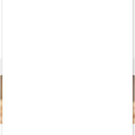
Köp 3 - spara 15%
Alternativ
Alternati
269 kr
179 kr
330 k
Core Soy Protein
Hampaprotein EKO
Ärt & Havreprotei
1 kg
500 g
1 kg
Lär dig mer
Guide: Välj rätt proteinpulver
Läs artikel