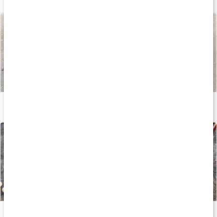
Proteinvåfflor med Core Whey Vanilj
Läs artikel
Så bra är sojaprotein
Läs artikel