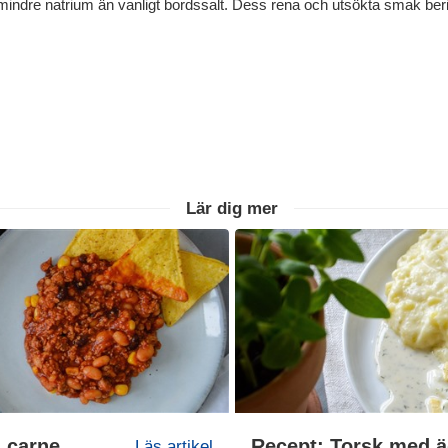
% mindre natrium än vanligt bordssalt. Dess rena och utsökta smak berik
Lär dig mer
n carne
Läs artikel