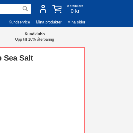
0
produkter
0 kr
Kundservice
Mina produkter
Mina sidor
Kundklubb
Upp till 10% återbäring
 Sea Salt