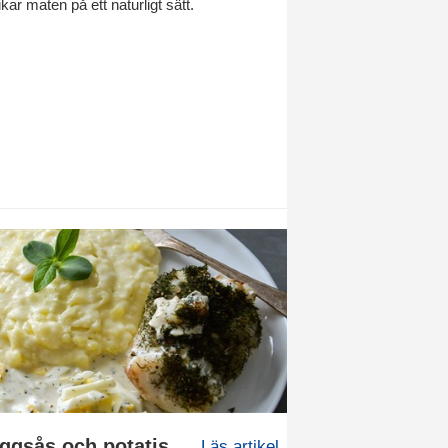
ar maten på ett naturligt sätt.
Recept: Torsk med äggsås och potatismos
Läs artikel