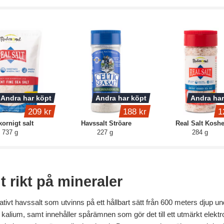
Andra har köpt
Andra har köpt
Andra har
209 kr
188 kr
1
kornigt salt
Havssalt Ströare
Real Salt Koshe
737 g
227 g
284 g
 rikt på mineraler
tivt havssalt som utvinns på ett hållbart sätt från 600 meters djup und
lium, samt innehåller spårämnen som gör det till ett utmärkt elektr