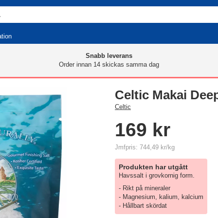
ation
Snabb leverans
Order innan 14 skickas samma dag
Celtic Makai Deep
Celtic
169 kr
Jmfpris: 744,49 kr/kg
Produkten har utgått
Havssalt i grovkornig form.
- Rikt på mineraler
- Magnesium, kalium, kalcium
- Hållbart skördat