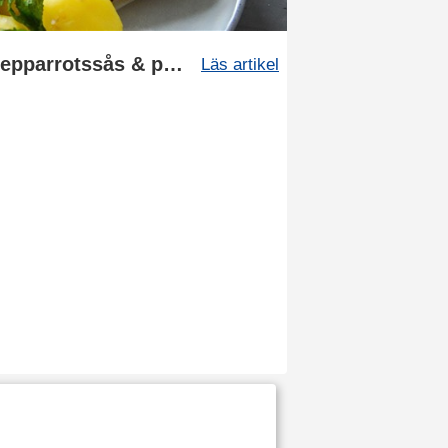
Recept: Torsk med pepparrotssås & potatis
Läs artikel