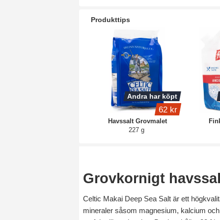
Produkttips
Andra har köpt
62 kr
Havssalt Grovmalet
Fin
227 g
Grovkornigt havssalt
Celtic Makai Deep Sea Salt är ett högkvalita
mineraler såsom magnesium, kalcium och ka