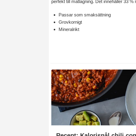
perfekt till matlagning. Det innehåller 33 
Passar som smaksättning
Grovkornigt
Mineralrikt
Recept: Kalorisnål chili co