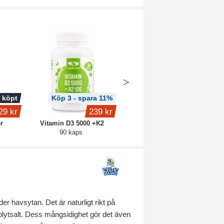
 köpt
Köp 3 - spara 11%
29 kr
239 kr
1 649 kr
r
Vitamin D3 5000 +K2
Core Protein Pro
90 kaps
3 kg
er havsytan. Det är naturligt rikt på
olytsalt. Dess mångsidighet gör det även