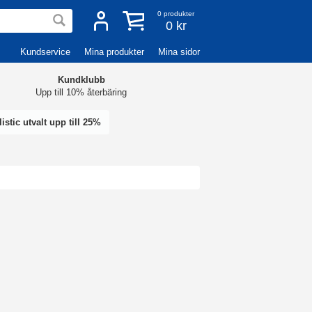
0
produkter
0 kr
Kundservice
Mina produkter
Mina sidor
Kundklubb
Upp till 10% återbäring
istic utvalt upp till 25%