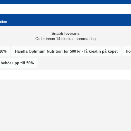
ation
Snabb leverans
Order innan 14 skickas samma dag
 20%
Handla Optimum Nutrition för 500 kr - få kreatin på köpet
Hol
llbehör upp till 50%