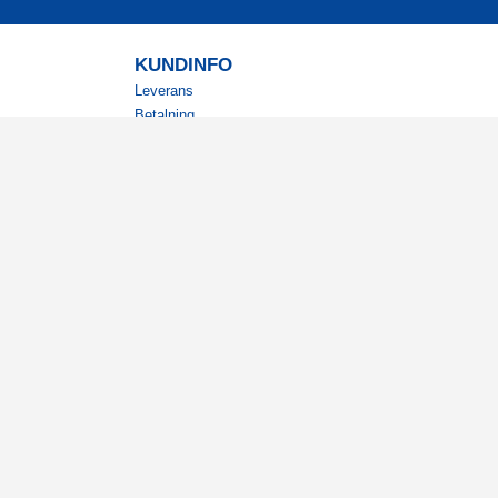
KUNDINFO
Leverans
Betalning
Returer
Köpvillkor
Kundklubb
Studentrabatt
Militärrabatt
Kontaktuppgifter Läkemedelsverket