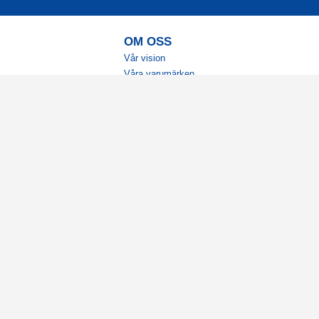
OM OSS
Vår vision
Våra varumärken
Vår historia
Tillgänglighet
Återförsäljare
Karriär
Samarbeten
Ambassadörsteam