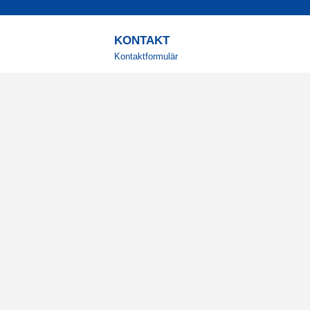
KONTAKT
Kontaktformulär
TELEFON
0220601001
Vardagar: 09:00-12:00
E-POST
info@svensktkosttillskott.se
MINA SIDOR
Logga in