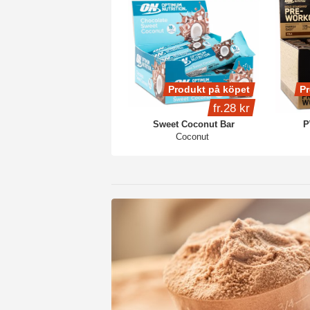
Produkt på köpet
Pr
fr.
28 kr
Sweet Coconut Bar
P
Coconut