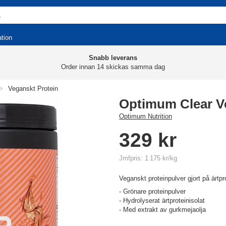
ation
Snabb leverans
Order innan 14 skickas samma dag
>
Veganskt Protein
Optimum Clear V
Optimum Nutrition
329 kr
Jmfpris: 1 175 kr/kg
Veganskt proteinpulver gjort på ärtpr
- Grönare proteinpulver
- Hydrolyserat ärtproteinisolat
- Med extrakt av gurkmejaolja