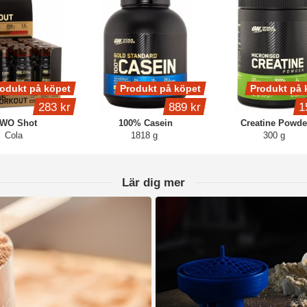
odukt på köpet
Produkt på köpet
Produkt på 
283 kr
889 kr
1
WO Shot
100% Casein
Creatine Powde
Cola
1818 g
300 g
Lär dig mer