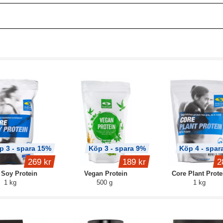
p 3 - spara 15%
Köp 3 - spara 9%
Köp 4 - spar
269 kr
189 kr
2
 Soy Protein
Vegan Protein
Core Plant Prote
1 kg
500 g
1 kg