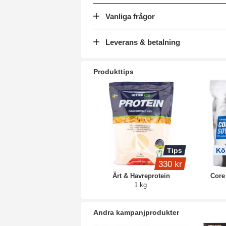
Vanliga frågor
Leverans & betalning
Produkttips
Tips
Kö
330 kr
Ärt & Havreprotein
Core
1 kg
Andra kampanjprodukter