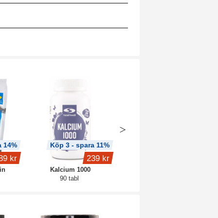
a 14%
Köp 3 - spara 11%
Köp 3 - spara 9%
89 kr
239 kr
209 kr
in
Kalcium 1000
Core Ashwagandha
90 tabl
90 kaps