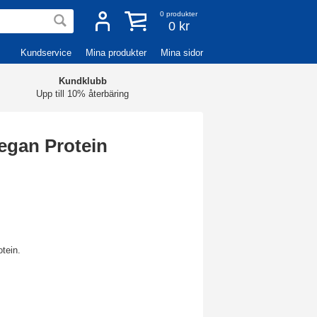
0
produkter
0 kr
Kundservice
Mina produkter
Mina sidor
Kundklubb
Upp till 10% återbäring
egan Protein
otein.