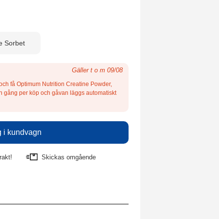
e Sorbet
Gäller t o m 09/08
 och få Optimum Nutrition Creatine Powder,
en gång per köp och gåvan läggs automatiskt
rakt!
Skickas omgående