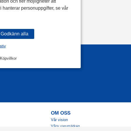
tion och fler möjligheter att
i hanterar personuppgifter, se vår
ativ
Köpvillkor
OM OSS
Vår vision
Våra varumärken