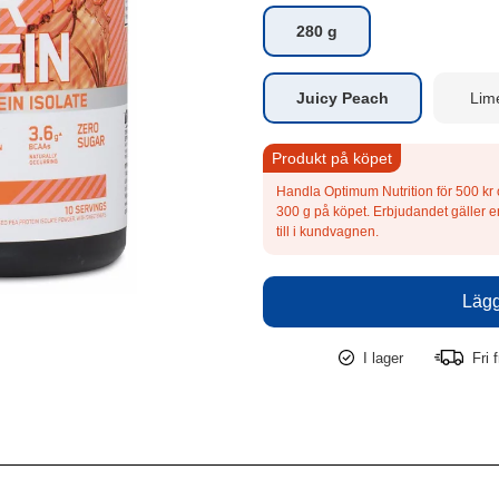
280 g
Juicy Peach
Lim
Produkt på köpet
Handla Optimum Nutrition för 500 kr
300 g på köpet. Erbjudandet gäller 
till i kundvagnen.
I lager
Fri f