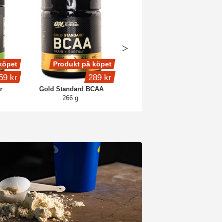
köpet
Produkt på köpet
Produkt på köpet
59 kr
289 kr
329 kr
r
Gold Standard BCAA
Pre-Workout
266 g
330 g