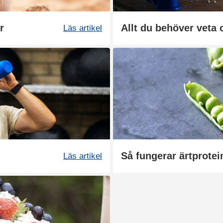
r
Allt du behöver veta 
Läs artikel
Så fungerar ärtprotei
Läs artikel