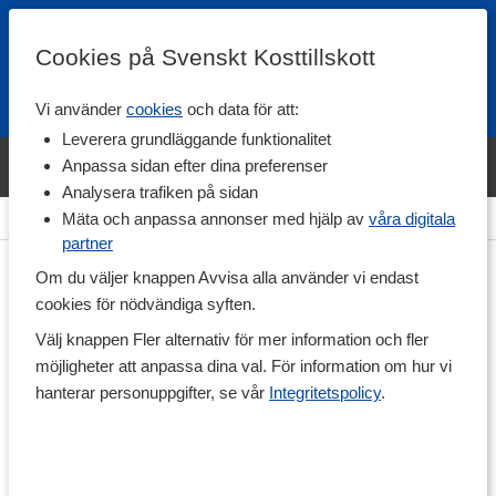
Cookies på Svenskt Kosttillskott
Vi använder
cookies
och data för att:
Fri frakt
Snabb leverans
Kundklubb
Leverera grundläggande funktionalitet
Bara idag! Handla varumärket Svenskt Kosttillskott för 600 kr & få
Anpassa sidan efter dina preferenser
shaker på köpet. »
Analysera trafiken på sidan
Hem
>
Vitaminer & Mineraler
>
Vitaminer
>
K-vitamin
Mäta och anpassa annonser med hjälp av
våra digitala
partner
Om du väljer knappen Avvisa alla använder vi endast
cookies för nödvändiga syften.
Välj knappen Fler alternativ för mer information och fler
möjligheter att anpassa dina val. För information om hur vi
hanterar personuppgifter, se vår
Integritetspolicy
.