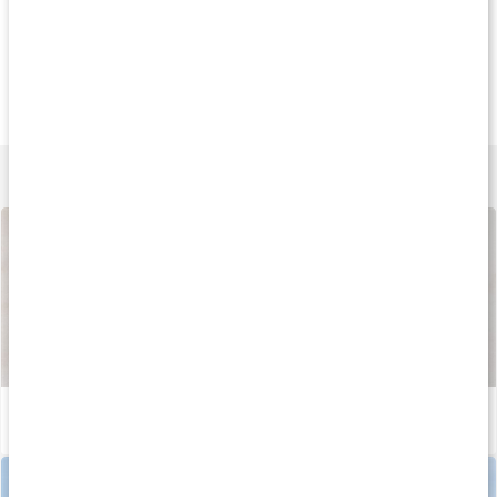
Köp 3 - spara 9%
Köp 3 - spara 9%
Köp 3 - spara 14
219 kr
227 kr
189 k
Vitamin D3+K2
Vitamin K2 200
Vitamin D3 5000 I
90 kaps
90 kaps
120 kaps
Lär dig mer
Så tillverkas våra kapslar och tabletter
Läs artikel