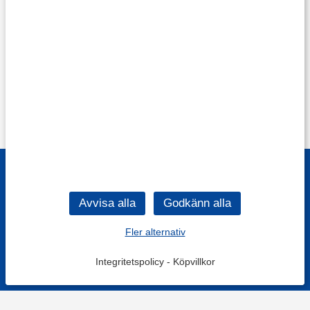
Fler alternativ
Integritetspolicy
-
Köpvillkor