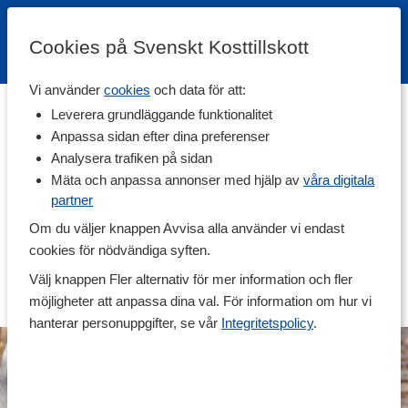
Cookies på Svenskt Kosttillskott
Vi använder
cookies
och data för att:
Aktuella artiklar
|
Kost & kosttillskott
|
Träning & målsättning
|
Leverera grundläggande funktionalitet
Recept
|
Ambassadörer
Anpassa sidan efter dina preferenser
Analysera trafiken på sidan
Recept: Chiagröt
Mäta och anpassa annonser med hjälp av
våra digitala
partner
Frukosten är som känd dagens viktigaste måltid och sätter en
Om du väljer knappen Avvisa alla använder vi endast
grund för hur produktiv din dag kommer att bli. Starta därför
cookies för nödvändiga syften.
morgonen med kraften från suprfröet chia, fullt med omega-3,
Välj knappen Fler alternativ för mer information och fler
protein och fibrer.
möjligheter att anpassa dina val. För information om hur vi
hanterar personuppgifter, se vår
Integritetspolicy
.