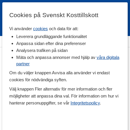
Cookies på Svenskt Kosttillskott
Vi använder
cookies
och data för att:
Fri frakt
Snabb leverans
Kundklubb
Leverera grundläggande funktionalitet
Hem
>
Vitaminer & Mineraler
>
Vitaminer
>
B-vitamin
Anpassa sidan efter dina preferenser
Analysera trafiken på sidan
Mäta och anpassa annonser med hjälp av
våra digitala
partner
Om du väljer knappen Avvisa alla använder vi endast
cookies för nödvändiga syften.
Välj knappen Fler alternativ för mer information och fler
möjligheter att anpassa dina val. För information om hur vi
hanterar personuppgifter, se vår
Integritetspolicy
.