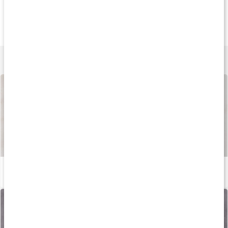
145 kr
155 kr
159 k
B12 500 Metylerad
B12 1000 Metylerad
Core B-Complex
90 kaps
90 kaps
90 kaps
Lär dig mer
Så tillverkas våra kapslar och tabletter
Läs artikel