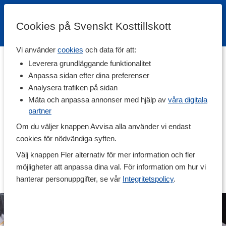
Cookies på Svenskt Kosttillskott
Vi använder
cookies
och data för att:
Aktuella artiklar
|
Kost & kosttillskott
|
Träning & målsättning
|
Leverera grundläggande funktionalitet
Recept
|
Ambassadörer
Anpassa sidan efter dina preferenser
Analysera trafiken på sidan
Vegansk skagenröra
Mäta och anpassa annonser med hjälp av
våra digitala
partner
Skagenröra är ett av våra mest populära recept inför
Om du väljer knappen Avvisa alla använder vi endast
midsommar, men visste du att det går att göra en
cookies för nödvändiga syften.
minst lika god variant som är vegansk? I det här
Välj knappen Fler alternativ för mer information och fler
superenkla receptet har vi använt tångkaviar istället
möjligheter att anpassa dina val. För information om hur vi
för rom vilket ger en god sälta.
hanterar personuppgifter, se vår
Integritetspolicy
.