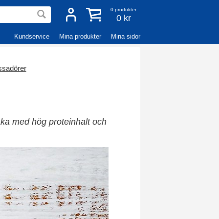
0
produkter
0 kr
Kundservice
Mina produkter
Mina sidor
sadörer
aka med hög proteinhalt och