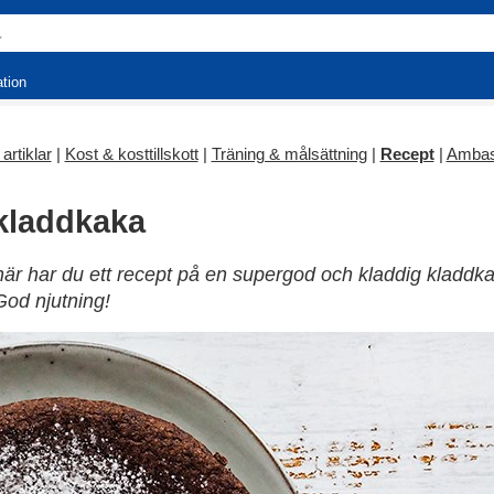
ation
artiklar
|
Kost & kosttillskott
|
Träning & målsättning
|
Recept
|
Ambas
kladdkaka
 här har du ett recept på en supergod och kladdig kladdk
 God njutning!