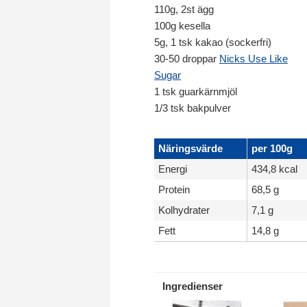
110g, 2st ägg
100g kesella
5g, 1 tsk kakao (sockerfri)
30-50 droppar
Nicks Use Like
Sugar
1 tsk guarkärnmjöl
1/3 tsk bakpulver
Näringsvärde
per 100g
Energi
434,8 kcal
Protein
68,5 g
Kolhydrater
7,1 g
Fett
14,8 g
Ingredienser