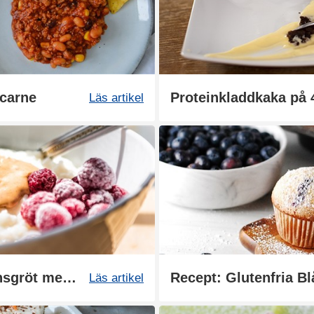
 carne
Proteinkladdkaka på 
Läs artikel
Recept: Proteinrik havregrynsgröt med topping
Recept: Glutenfria B
Läs artikel