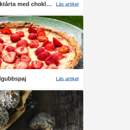
Recept: Glutenfri påsktårta med choklad
Läs artikel
rdgubbspaj
Läs artikel