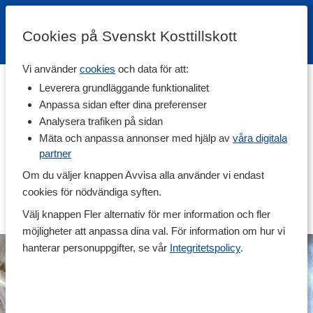
Cookies på Svenskt Kosttillskott
Vi använder
cookies
och data för att:
Aktuella artiklar
|
Kost & kosttillskott
|
Träning & målsättning
|
Leverera grundläggande funktionalitet
Recept
|
Ambassadörer
Anpassa sidan efter dina preferenser
Analysera trafiken på sidan
Recept: Proteinrika frallor
Mäta och anpassa annonser med hjälp av
våra digitala
partner
Frallor med hög proteinhalt som är helt fria från
Om du väljer knappen Avvisa alla använder vi endast
gluten och tillsatt socker. Passar lika bra till
cookies för nödvändiga syften.
helgfrukosten som till mellanmålet.
Välj knappen Fler alternativ för mer information och fler
möjligheter att anpassa dina val. För information om hur vi
hanterar personuppgifter, se vår
Integritetspolicy
.