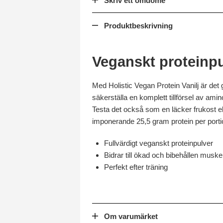
Skriv ett omdöme
Produktbeskrivning
Veganskt proteinpu
Med Holistic Vegan Protein Vanilj är det 
säkerställa en komplett tillförsel av ami
Testa det också som en läcker frukost el
imponerande 25,5 gram protein per porti
Fullvärdigt veganskt proteinpulver
Bidrar till ökad och bibehållen mus
Perfekt efter träning
Om varumärket