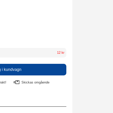
12 kr
rakt!
Skickas omgående