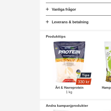
Vanliga frågor
Leverans & betalning
Produkttips
Tips
330 kr
Ärt & Havreprotein
Hampa
1 kg
Andra kampanjprodukter