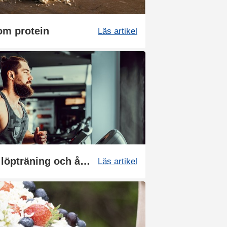
om protein
Läs artikel
Så kan du boosta din löpträning och återhämtning med kosttillskott
Läs artikel