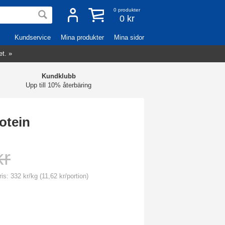
0
produkter
0 kr
Kundservice
Mina produkter
Mina sidor
et. »
Kundklubb
Upp till 10% återbäring
otein
kr
is: 332 kr/kg (11,62 kr/portion)