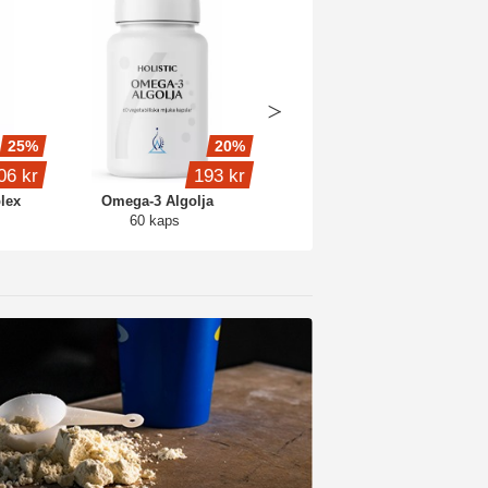
25%
20%
20%
06 kr
193 kr
120 kr
lex
Omega-3 Algolja
Mega B-komplex
60 kaps
90 kaps