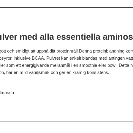
lver med alla essentiella aminos
gott och smidigt att uppnå ditt proteinmål! Denna proteinblandning komb
nosyror, inklusive BCAA. Pulvret kan enkelt blandas med antingen vatte
ler som ett energigivande mellanmål i en smoothie eller bowl. Detta hö
on, har en mild vaniljsmak och ger en krämig konsistens.
kelmassa