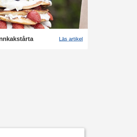
annkakstårta
Läs artikel