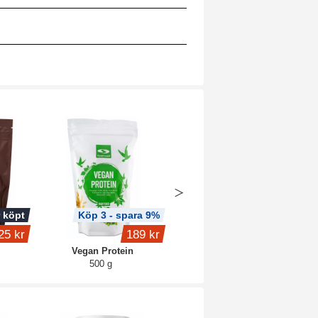
 köpt
Köp 3 - spara 9%
Produkt på köpet
25 kr
189 kr
289 kr
Vegan Protein
Core Plant Protein
500 g
1 kg