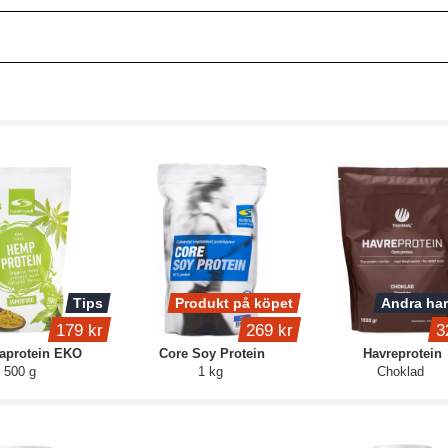
Tips
Produkt på köpet
Andra har
179 kr
269 kr
3
protein EKO
Core Soy Protein
Havreprotein
500 g
1 kg
Choklad