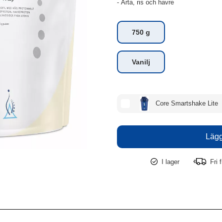
- Ärta, ris och havre
750 g
Vanilj
Core Smartshake Lite
I lager
Fri f