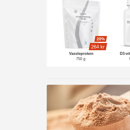
20%
264 kr
Vassleprotein
D3-vi
750 g