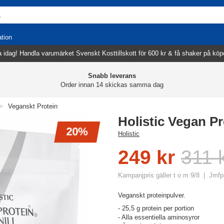
ation
 idag! Handla varumärket Svenskt Kosttillskott för 600 kr & få shaker på köp
Snabb leverans
Order innan 14 skickas samma dag
>
Veganskt Protein
Holistic Vegan Pr
20%
Holistic
249 kr
311 
Kampanjpris gäller t o m 9/8
Jmfpr
Veganskt proteinpulver.
- 25,5 g protein per portion
- Alla essentiella aminosyror