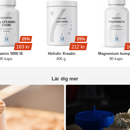
25%
25%
163 kr
212 kr
1
tamin 5000 IE
Holistic Kreatin
Magnesium komp
90 kaps
400 g
90 kaps
Lär dig mer