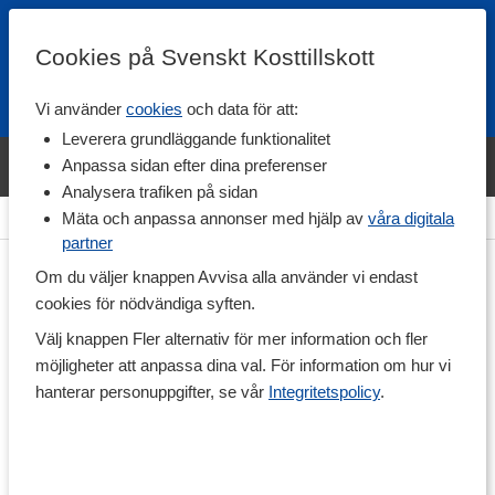
Cookies på Svenskt Kosttillskott
Vi använder
cookies
och data för att:
Fri frakt
Snabb leverans
Kundklubb
Leverera grundläggande funktionalitet
Bara idag! Handla varumärket Svenskt Kosttillskott för 600 kr & få
Anpassa sidan efter dina preferenser
shaker på köpet. »
Analysera trafiken på sidan
Hem
>
Träningstillskott
>
Muskeluppbyggnad
Mäta och anpassa annonser med hjälp av
våra digitala
partner
Om du väljer knappen Avvisa alla använder vi endast
cookies för nödvändiga syften.
Välj knappen Fler alternativ för mer information och fler
möjligheter att anpassa dina val. För information om hur vi
hanterar personuppgifter, se vår
Integritetspolicy
.