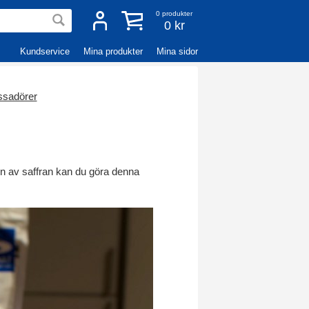
0
produkter
0 kr
Kundservice
Mina produkter
Mina sidor
sadörer
en av saffran kan du göra denna