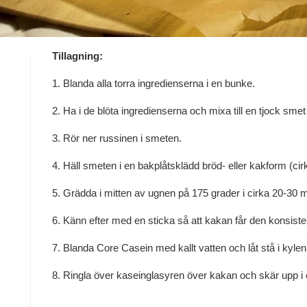
Tillagning:
1. Blanda alla torra ingredienserna i en bunke.
2. Ha i de blöta ingredienserna och mixa till en tjock sm
3. Rör ner russinen i smeten.
4. Häll smeten i en bakplåtsklädd bröd- eller kakform (cir
5. Grädda i mitten av ugnen på 175 grader i cirka 20-30 m
6. Känn efter med en sticka så att kakan får den konsisten
7. Blanda Core Casein med kallt vatten och låt stå i kylen 
8. Ringla över kaseinglasyren över kakan och skär upp i c