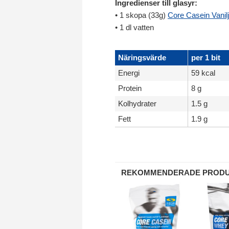
Ingredienser till glasyr:
• 1 skopa (33g)
Core Casein Vanilj
• 1 dl vatten
Näringsvärde
per 1 bit
Energi
59 kcal
Protein
8 g
Kolhydrater
1.5 g
Fett
1.9 g
REKOMMENDERADE PROD