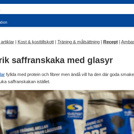
ation
artiklar
|
Kost & kosttillskott
|
Träning & målsättning
|
Recept
|
Ambas
nrik saffranskaka med glasyr
lar
fyllda med protein och fibrer men ändå vill ha den där goda smak
uka saffranskakan istället.