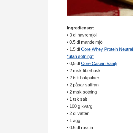
Ingredienser
:
• 3 dl havremjöl
• 0.5 dl mandelmjöl
• 1.5 dl
Core Whey Protein Neutral
*utan sötning*
• 0,5 dl
Core Casein Vanilj
• 2 msk fiberhusk
• 2 tsk bakpulver
• 2 påsar saffran
• 2 msk sötning
• 1 tsk salt
• 100 g kvarg
• 2 dl vatten
• 1 ägg
• 0.5 dl russin