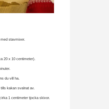
et med stavmixer.
ka 20 x 10 centimeter).
inuter.
s du vill ha.
tills kakan svalnat av.
irka 1 centimeter tjocka skivor.