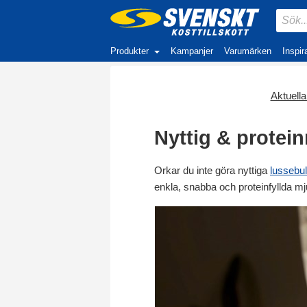
Produkter
Kampanjer
Varumärken
Inspir
Aktuella 
Nyttig & protei
Orkar du inte göra nyttiga
lussebul
enkla, snabba och proteinfyllda mj