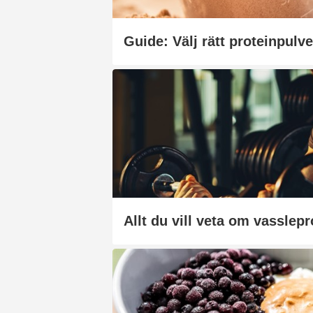
Guide: Välj rätt proteinpulve
Allt du vill veta om vasslepr