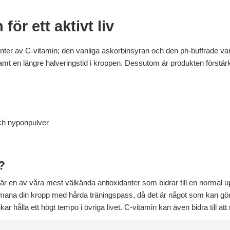
ör ett aktivt liv
anter av C-vitamin; den vanliga askorbinsyran och den ph-buffrade v
mt en längre halveringstid i kroppen. Dessutom är produkten förstärk
och nyponpulver
?
 är en av våra mest välkända antioxidanter som bidrar till en norma
 utmana din kropp med hårda träningspass, då det är något som kan 
kar hålla ett högt tempo i övriga livet. C-vitamin kan även bidra till att