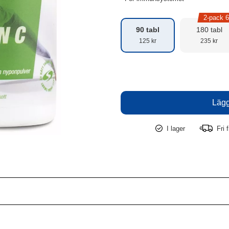
2-pack 
90 tabl
180 tabl
125 kr
235 kr
I lager
Fri f