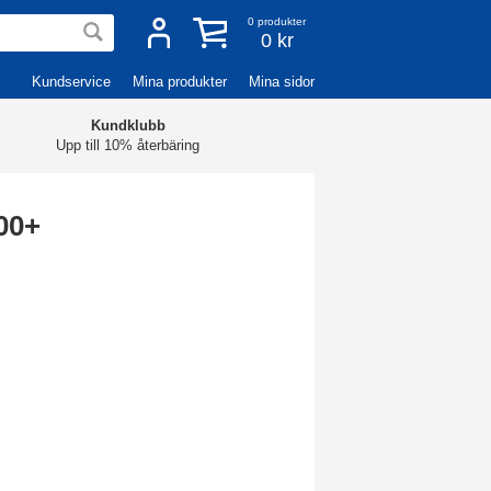
0
produkter
0 kr
Kundservice
Mina produkter
Mina sidor
Kundklubb
Upp till 10% återbäring
00+