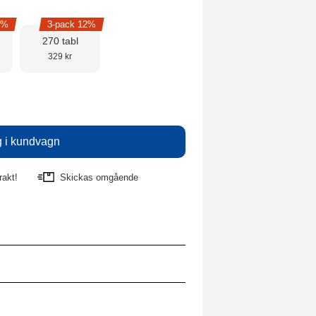
6%
3-pack 12%
270 tabl
329 kr
rakt!
Skickas omgående