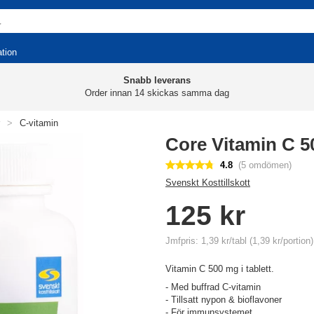
ation
Snabb leverans
Order innan 14 skickas samma dag
>
C-vitamin
Core Vitamin C 5
4.8
(5 omdömen)
Svenskt Kosttillskott
125 kr
Jmfpris: 1,39 kr/tabl (1,39 kr/portion)
Vitamin C 500 mg i tablett.
- Med buffrad C-vitamin
- Tillsatt nypon & bioflavoner
- För immunsystemet