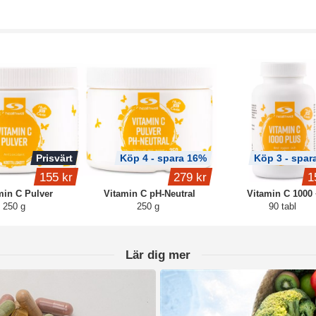
Prisvärt
Köp 4 - spara 16%
Köp 3 - spar
155 kr
279 kr
1
min C Pulver
Vitamin C pH-Neutral
Vitamin C 1000 
250 g
250 g
90 tabl
Lär dig mer