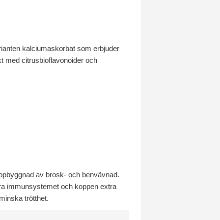
arianten kalciumaskorbat som erbjuder
t med citrusbioflavonoider och
l uppbyggnad av brosk- och benvävnad.
göra immunsystemet och koppen extra
 minska trötthet.