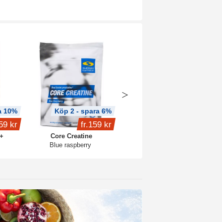
a 10%
Köp 2 - spara 6%
Köp 4 - spara 15%
59 kr
fr.
159 kr
399 kr
+
Core Creatine
Whey Protein
Blue raspberry
1 kg