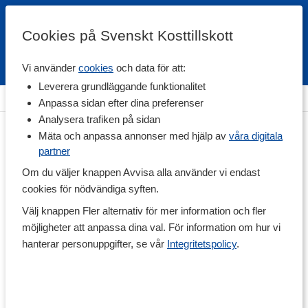
Cookies på Svenskt Kosttillskott
Vi använder
cookies
och data för att:
Fri frakt
Snabb leverans
Kundklubb
Leverera grundläggande funktionalitet
Hem
>
Träningstillskott
>
Proteinpulver
>
Kasein
Anpassa sidan efter dina preferenser
Analysera trafiken på sidan
Mäta och anpassa annonser med hjälp av
våra digitala
partner
Om du väljer knappen Avvisa alla använder vi endast
cookies för nödvändiga syften.
Välj knappen Fler alternativ för mer information och fler
möjligheter att anpassa dina val. För information om hur vi
hanterar personuppgifter, se vår
Integritetspolicy
.