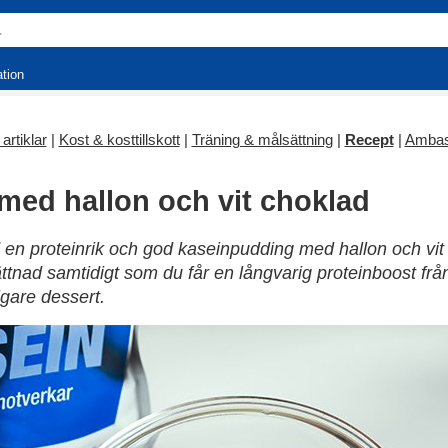
ation
artiklar
|
Kost & kosttillskott
|
Träning & målsättning
|
Recept
|
Ambas
ed hallon och vit choklad
en proteinrik och god kaseinpudding med hallon och vit
tnad samtidigt som du får en långvarig proteinboost fr
igare dessert.