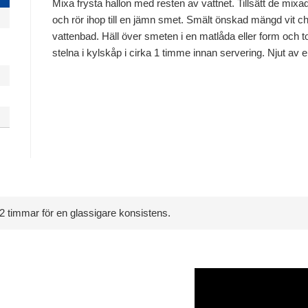
Mixa frysta hallon med resten av vattnet. Tillsätt de mixa
och rör ihop till en jämn smet. Smält önskad mängd vit cho
vattenbad. Häll över smeten i en matlåda eller form och t
stelna i kylskåp i cirka 1 timme innan servering. Njut av 
–2 timmar för en glassigare konsistens.