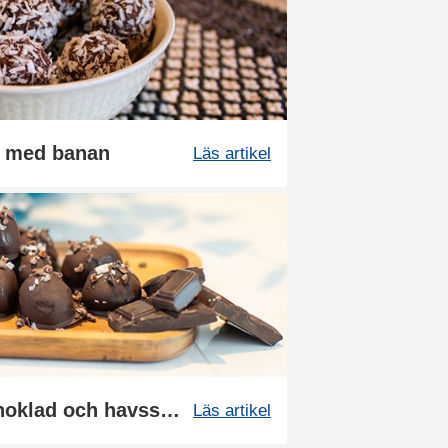
r med banan
Läs artikel
Proteintryfflar med choklad och havssalt
Läs artikel