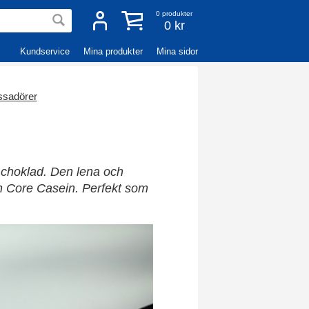
0
produkter
0 kr
Kundservice
Mina produkter
Mina sidor
sadörer
 choklad. Den lena och
ån Core Casein. Perfekt som