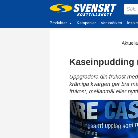
Produkter
Kampanjer
Varumärken
Inspir
Aktuella 
Kaseinpudding m
Uppgradera din frukost med 
krämiga kvargen ger bra mät
frukost, mellanmål eller nytt