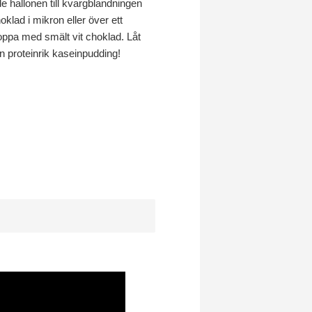
de hallonen till kvargblandningen
klad i mikron eller över ett
oppa med smält vit choklad. Låt
en proteinrik kaseinpudding!