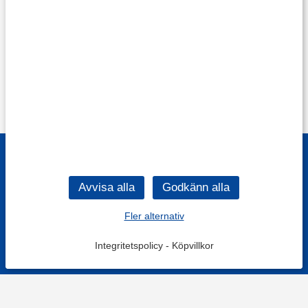
Fler alternativ
Integritetspolicy
-
Köpvillkor