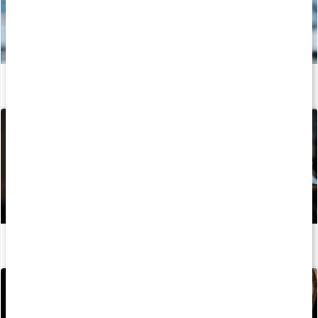
Det här bör du veta när du börjar styrketräna
Läs artikel
Stor guide: Så bygger du starka axlar
Läs artikel