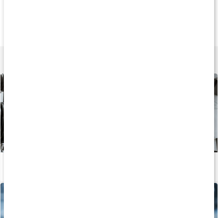
20%
Andra har köpt
Andra har köp
151 kr
299 kr
199 k
Wrist Wrap
Knee Wraps
Elastic Wrist Wra
1 par
Black
Black
Lär dig mer
Träningsschema: Helkroppspass 3 dagar
Läs artikel