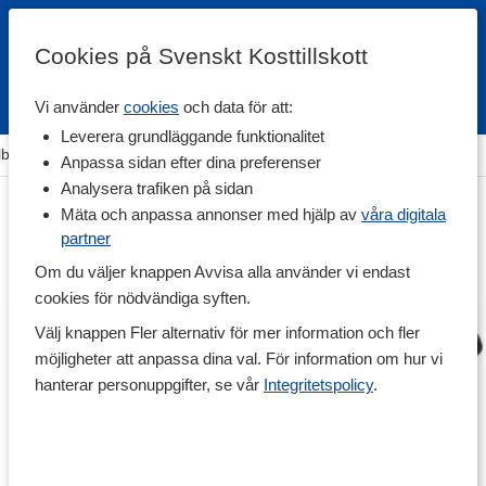
Cookies på Svenskt Kosttillskott
Vi använder
cookies
och data för att:
Fri frakt
Snabb leverans
Kundklubb
Leverera grundläggande funktionalitet
llbehör
>
Träningsutrustning
>
Handledslindor & Fotledslindor
Anpassa sidan efter dina preferenser
Analysera trafiken på sidan
Mäta och anpassa annonser med hjälp av
våra digitala
partner
Om du väljer knappen Avvisa alla använder vi endast
cookies för nödvändiga syften.
Välj knappen Fler alternativ för mer information och fler
möjligheter att anpassa dina val. För information om hur vi
hanterar personuppgifter, se vår
Integritetspolicy
.