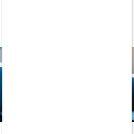
hur lång överkropp du har och vad som känns bekvämt. Det kan
också sitta olika beroende på vilken övning du kör, prova dig
därför fram till det som känns bäst för dig. De flesta bär bältet
strax ovanför höftbenen, med spännet över naveln, för bra
kontakt runt bålen utan att hindra höft- eller bålrörelse.
Prova dig fram för att hitta rätt placering av bältet för just dig.