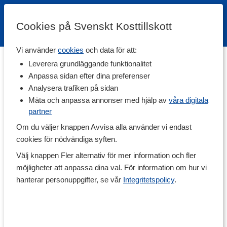
Cookies på Svenskt Kosttillskott
Vi använder
cookies
och data för att:
Aktuella artiklar
|
Kost & kosttillskott
|
Träning & målsättning
|
Leverera grundläggande funktionalitet
Recept
|
Ambassadörer
Anpassa sidan efter dina preferenser
Analysera trafiken på sidan
Guide: Så använder du
Mäta och anpassa annonser med hjälp av
våra digitala
partner
lyftarbälte
Om du väljer knappen Avvisa alla använder vi endast
cookies för nödvändiga syften.
Lyftarbälte är ett träningsredskap som används för
Välj knappen Fler alternativ för mer information och fler
att skapa stabilitet, kontroll och trygghet vid tunga
möjligheter att anpassa dina val. För information om hur vi
lyft. Det hjälper dig hålla korrekt teknik, kan tillåta
hanterar personuppgifter, se vår
Integritetspolicy
.
tyngre belastning och fungerar som en påminnelse
att aktivera buktrycket. Perfekt vid övningar som
knäböj, marklyft och pressar.