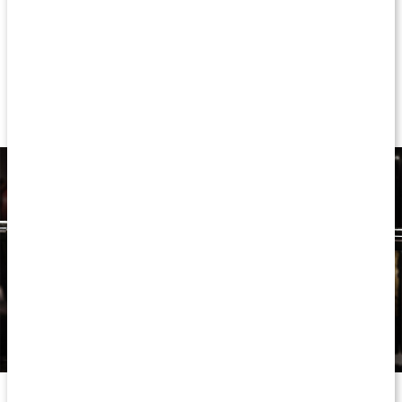
Lyftarbälte för stöd under tunga lyft
När ska man använda lyftarbälte?
Var ska lyftarbältet placeras?
Tips för rätt användning av lyftarbälte
Så aktiverar du bålmusklerna med ett bälte
Olika typer av lyftarbälten
Ett lyftarbälte används för att ge dig stabiliet, kontroll och trygghet