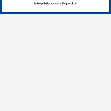
Integritetspolicy
-
Köpvillkor
KONTAKT
Kontaktformulär
TELEFON
0220601001
Vardagar: 09:00-12:00
E-POST