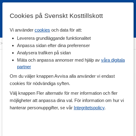
Cookies på Svenskt Kosttillskott
Vi använder
cookies
och data för att:
Fri frakt
Snabb leverans
Kundklubb
Leverera grundläggande funktionalitet
>
Träning & Tillbehör
>
Träningsutrustning
>
Träningsbälten
Anpassa sidan efter dina preferenser
Analysera trafiken på sidan
Mäta och anpassa annonser med hjälp av
våra digitala
partner
Om du väljer knappen Avvisa alla använder vi endast
cookies för nödvändiga syften.
Välj knappen Fler alternativ för mer information och fler
möjligheter att anpassa dina val. För information om hur vi
hanterar personuppgifter, se vår
Integritetspolicy
.