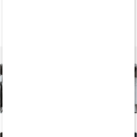
Andra har köpt
Andra har köpt
Andra har köp
349 kr
379 kr
299 k
Bodybuildingbälte
GW Nylon Dip Belt
4 Inch Nylon Bel
Black
Black / grey
Lär dig mer
Träningsschema: Helkroppspass 3 dagar
Läs artikel