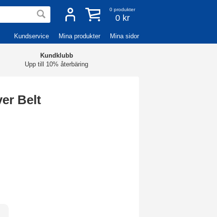
0
produkter
0 kr
Kundservice
Mina produkter
Mina sidor
Kundklubb
Upp till 10% återbäring
er Belt