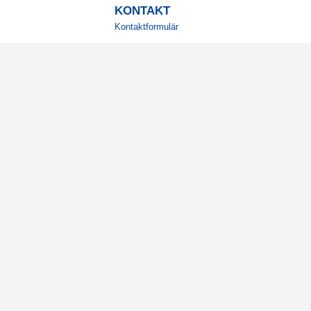
KONTAKT
Kontaktformulär
TELEFON
0220601001
Vardagar: 09:00-12:00
E-POST
info@svensktkosttillskott.se
MINA SIDOR
Logga in