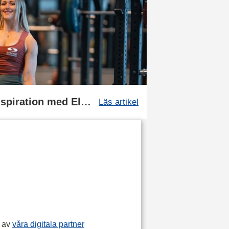
Träningsglädje och inspiration med Ellen B. Åkesson
Läs artikel
p av
våra digitala partner