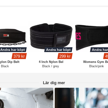
Andra har köpt
Andra har köpt
Andra har
379 kr
299 kr
4
lon Dip Belt
4 Inch Nylon Bel
Womens Gym Be
Black
Black / grey
Black/pink
Lär dig mer