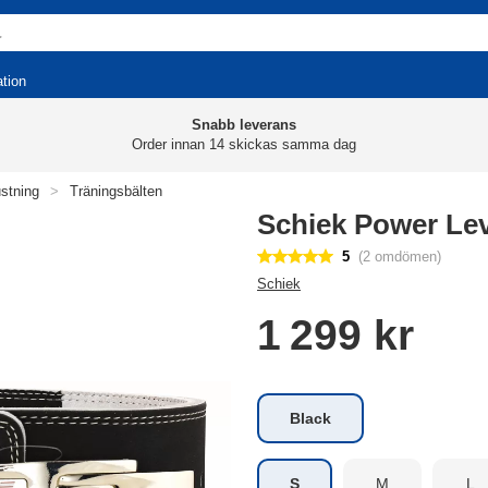
ation
Snabb leverans
Order innan 14 skickas samma dag
ustning
>
Träningsbälten
Schiek Power Lev
5
(2 omdömen)
Schiek
1 299 kr
Black
S
M
L