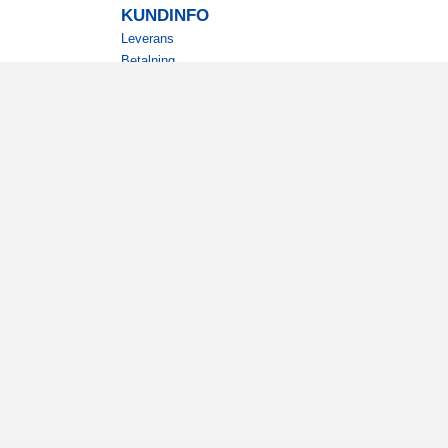
KUNDINFO
Leverans
Betalning
Returer
Köpvillkor
Kundklubb
Studentrabatt
Militärrabatt
Kontaktuppgifter Läkemedelsverket