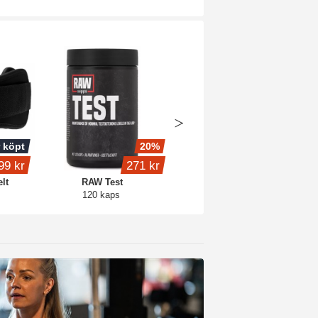
 köpt
20%
Köp 2 - spara 6%
99 kr
271 kr
fr.
159 kr
lt
RAW Test
Core Creatine
120 kaps
Blue raspberry