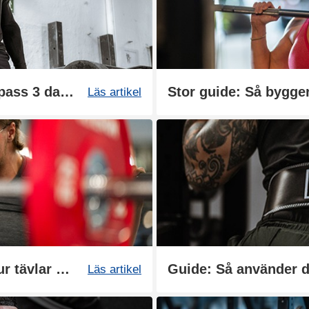
Träningsschema: Helkroppspass 3 dagar
Stor guide: Så bygger
Läs artikel
Styrkelyft - Vad är det och hur tävlar man?
Guide: Så använder du
Läs artikel