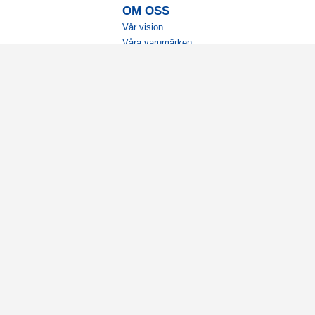
OM OSS
Vår vision
Våra varumärken
Vår historia
Tillgänglighet
Återförsäljare
Karriär
Samarbeten
Ambassadörsteam