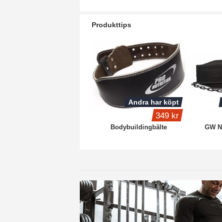
Produkttips
Andra har köpt
349 kr
Bodybuildingbälte
GW Ny