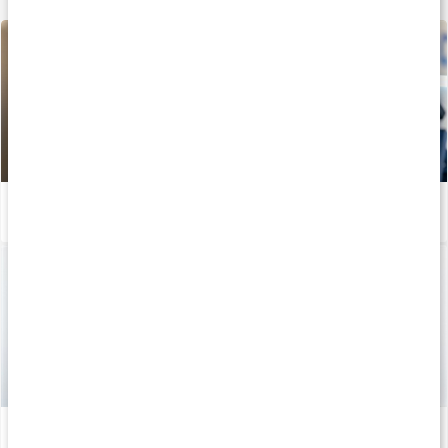
Lär dig mer
Kom igång igen: Styrketräning efter uppehåll
Läs artikel
Hemmaträning rygg - Med gummiband
Läs artikel