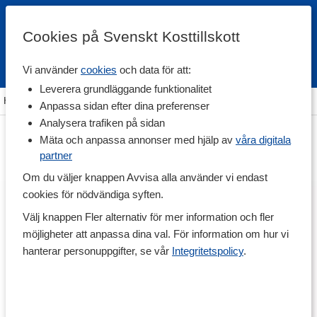
Cookies på Svenskt Kosttillskott
Vi använder
cookies
och data för att:
Fri frakt
Snabb leverans
Kundklubb
Leverera grundläggande funktionalitet
Hem
>
Träning & Tillbehör
>
Träningsform
>
Styrketräning
Anpassa sidan efter dina preferenser
Analysera trafiken på sidan
Mäta och anpassa annonser med hjälp av
våra digitala
partner
Om du väljer knappen Avvisa alla använder vi endast
cookies för nödvändiga syften.
Välj knappen Fler alternativ för mer information och fler
möjligheter att anpassa dina val. För information om hur vi
hanterar personuppgifter, se vår
Integritetspolicy
.