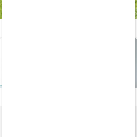
Träna med gummiband
Läs artikel
Hemmaträning bröst och axlar - Med gummiband
Läs artikel