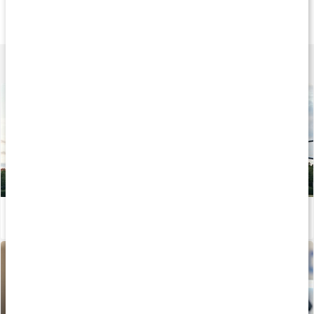
Refit Powerbands
Refit Miniband
Refit Miniband 5-p
Röd / lätt
Grön / Medium
5-pack
Lär dig mer
Calisthenics - Styrka och uthållighet med kroppsvikt
Läs artikel