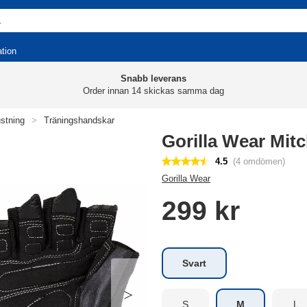
ation
Snabb leverans
Order innan 14 skickas samma dag
ustning
>
Träningshandskar
Gorilla Wear Mitc
4.5
(4 omdömen)
Gorilla Wear
299 kr
Svart
S
M
L