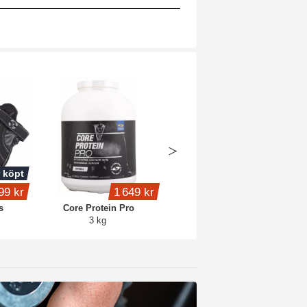
 köpt
Köp 4 - spara 15%
99 kr
1 649 kr
399 kr
s
Core Protein Pro
Whey Protein
3 kg
1 kg