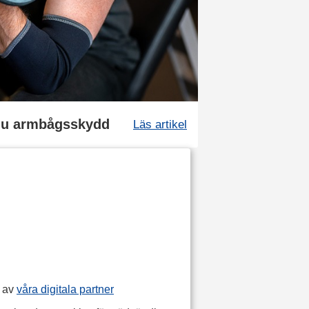
du armbågsskydd
Läs artikel
p av
våra digitala partner