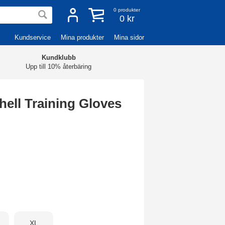
0
produkter
0 kr
Kundservice
Mina produkter
Mina sidor
Kundklubb
Upp till 10% återbäring
hell Training Gloves
XL