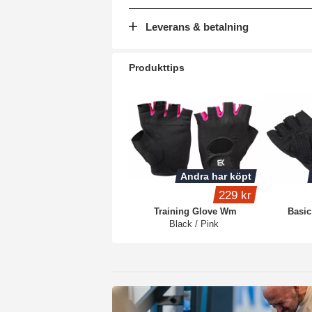
Leverans & betalning
Produkttips
Andra har köpt
229 kr
Training Glove Wm
Basi
Black / Pink