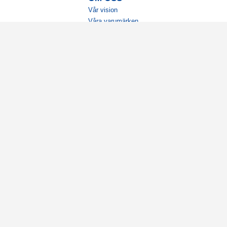
Vår vision
Våra varumärken
Vår historia
Tillgänglighet
Återförsäljare
Karriär
Samarbeten
Ambassadörsteam
Visselblåsning
Cookies
Integritetspolicy