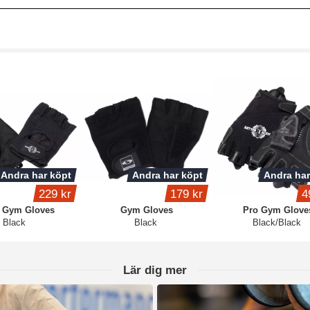
Andra har köpt
Andra har köpt
Andra har
229 kr
179 kr
4
c Gym Gloves
Gym Gloves
Pro Gym Glove
Black
Black
Black/Black
Lär dig mer