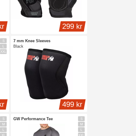
kr
299 kr
7 mm Knee Sleeves
S
Black
L
XXL
kr
499 kr
GW Performance Tee
S
S
M
M
L
L
XL
XXL