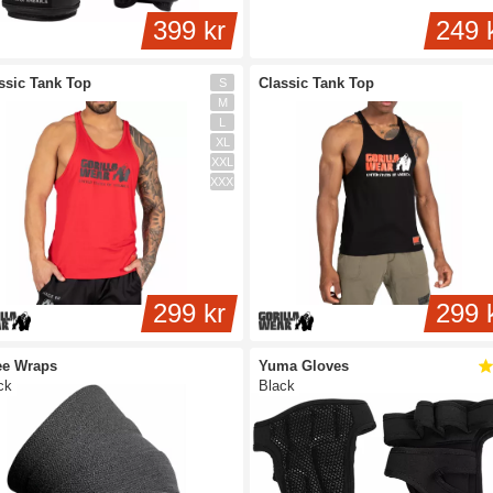
399 kr
249 
ssic Tank Top
Classic Tank Top
S
M
L
XL
XXL
XXXL
299 kr
299 
ee Wraps
Yuma Gloves
ck
Black