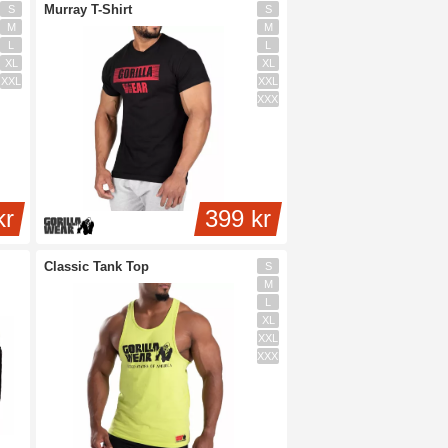
Murray T-Shirt
S
S
M
M
L
L
XL
XL
XXL
XXL
XXXL
kr
399 kr
Classic Tank Top
S
M
L
XL
XXL
XXXL