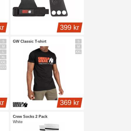
kr
399 kr
GW Classic T-shirt
S
S
M
M
L
XXL
XL
XXL
XXXL
kr
369 kr
Crew Socks 2 Pack
White