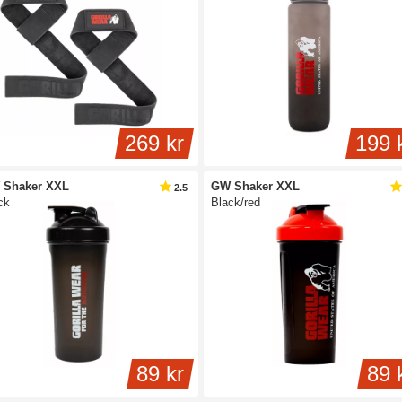
269 kr
199 
 Shaker XXL
GW Shaker XXL
2.5
ck
Black/red
89 kr
89 