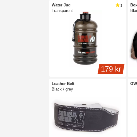
Water Jug
Box
3
Transparent
Bla
179 kr
Leather Belt
GW
Black / grey