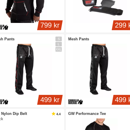
799 kr
299 
h Pants
Mesh Pants
S
L
XXL
499 kr
499 
Nylon Dip Belt
GW Performance Tee
4.4
ck