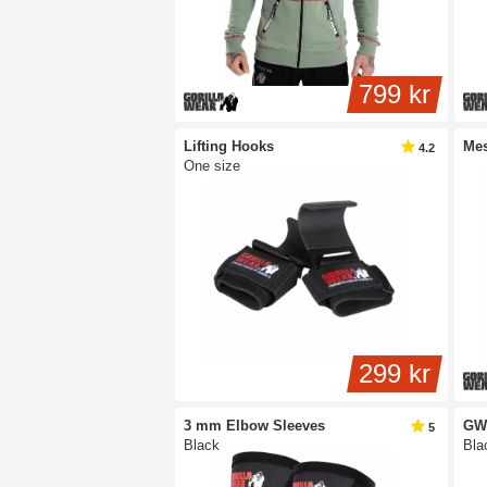
799 kr
Lifting Hooks
Mes
4.2
One size
299 kr
3 mm Elbow Sleeves
GW 
5
Black
Bla