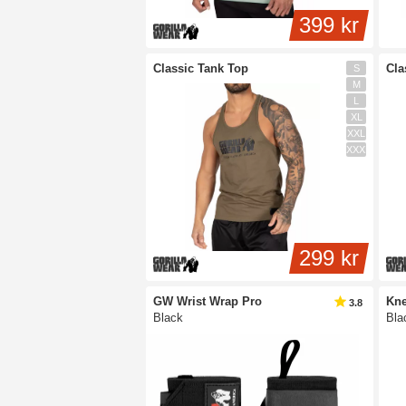
399 kr
Classic Tank Top
Cla
S
M
L
XL
XXL
XXXL
299 kr
GW Wrist Wrap Pro
Kn
3.8
Black
Bla