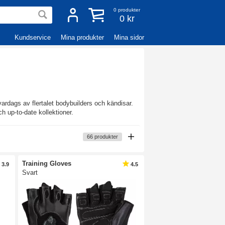
0
produkter
0 kr
Kundservice
Mina produkter
Mina sidor
ardags av flertalet bodybuilders och kändisar.
h up-to-date kollektioner.
66
produkter
Training Gloves
3.9
4.5
Svart