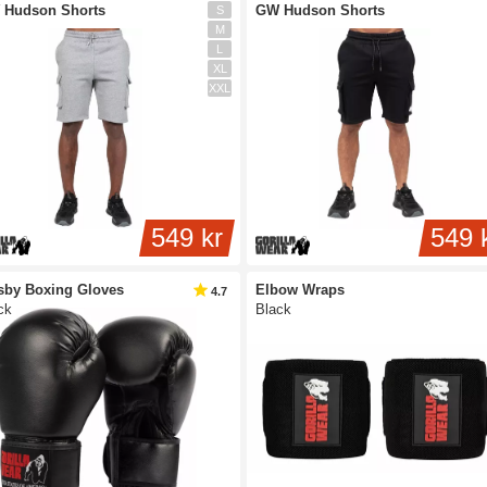
 Hudson Shorts
GW Hudson Shorts
S
M
L
XL
XXL
549 kr
549 
by Boxing Gloves
Elbow Wraps
4.7
ck
Black