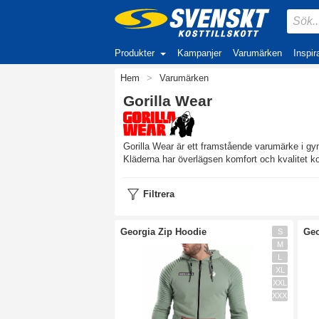
Produkter
Kampanjer
Varumärken
Inspir
Hem
>
Varumärken
Gorilla Wear
Gorilla Wear är ett framstående varumärke i gym
Kläderna har överlägsen komfort och kvalitet ko
Filtrera
Georgia Zip Hoodie
Geo
S
M
L
XL
XXL
XXXL