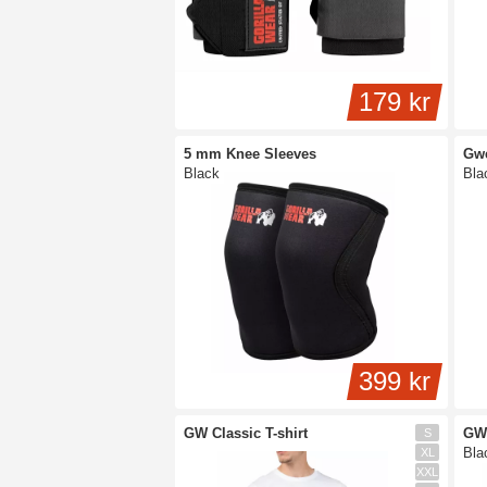
179 kr
5 mm Knee Sleeves
Gwe
Black
Bla
399 kr
GW Classic T-shirt
GW 
S
Bla
XL
XXL