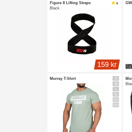
Figure 8 Lifting Straps
GW
4
Black
159 kr
Murray T-Shirt
Mos
S
Bla
M
L
XL
XXL
XXXL