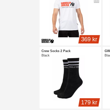
XXXL
369 kr
Crew Socks 2 Pack
GW
Black
Bla
179 kr