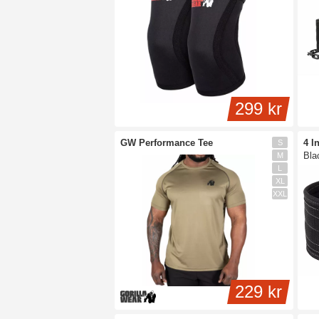
299 kr
GW Performance Tee
4 I
S
Bla
M
L
XL
XXL
229 kr