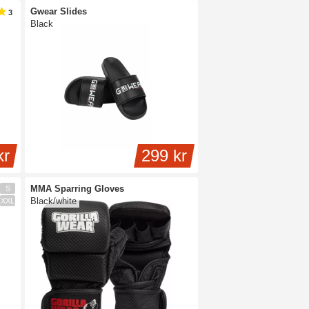
Gwear Slides
3
Black
kr
299 kr
MMA Sparring Gloves
S
Black/white
XXL