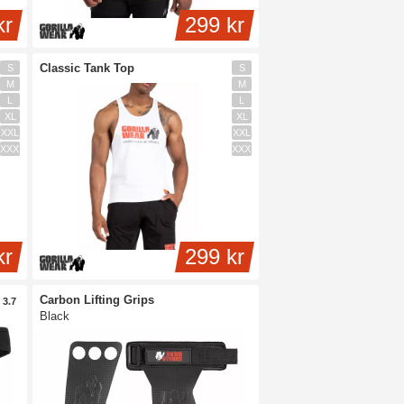
kr
299 kr
Classic Tank Top
S
S
M
M
L
L
XL
XL
XXL
XXL
XXXL
XXXL
kr
299 kr
Carbon Lifting Grips
3.7
Black