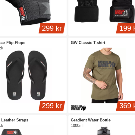
299 kr
199 
ar Flip-Flops
GW Classic T-shirt
ck
299 kr
369 
Leather Straps
Gradient Water Bottle
ck
1000ml