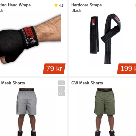
ing Hand Wraps
Hardcore Straps
4.3
ck
Black
79 kr
199 
 Mesh Shorts
GW Mesh Shorts
S
L
XXL