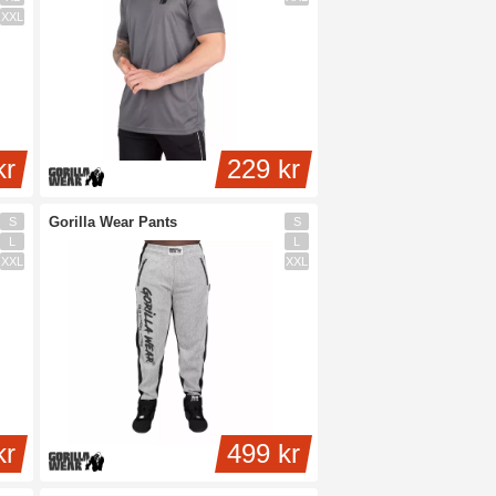
XXL
kr
229 kr
Gorilla Wear Pants
S
S
L
L
XXL
XXL
kr
499 kr