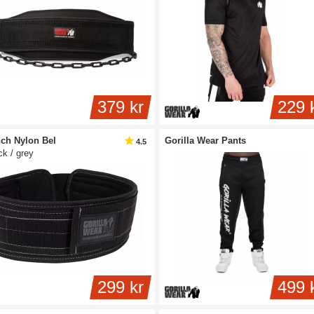
379 kr
229 
nch Nylon Bel
Gorilla Wear Pants
4.5
ck / grey
299 kr
499 