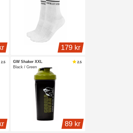
kr
179 kr
GW Shaker XXL
2.5
2.5
Black / Green
kr
89 kr