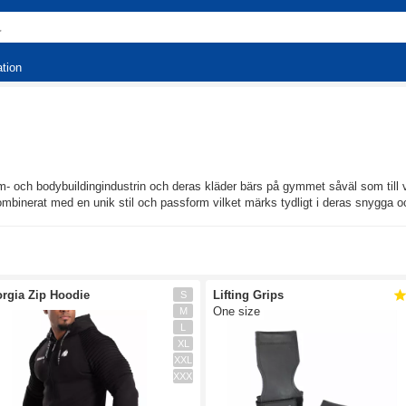
ation
- och bodybuildingindustrin och deras kläder bärs på gymmet såväl som till v
mbinerat med en unik stil och passform vilket märks tydligt i deras snygga oc
rgia Zip Hoodie
Lifting Grips
S
One size
M
L
XL
XXL
XXXL