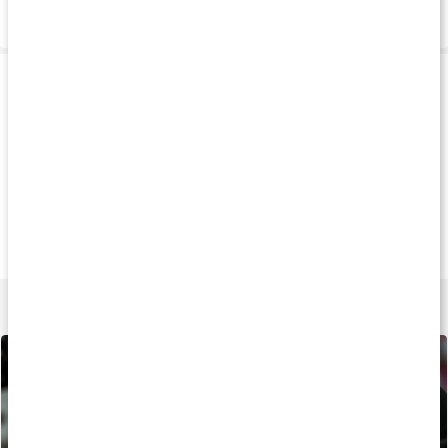
Leverans & betalning
Produkttips
20%
Andra har köpt
20
111 kr
299 kr
207 k
Figure 8 Lifting Strap
Lifting Hooks
Lifting Grips
Black
One size
One size
Lär dig mer