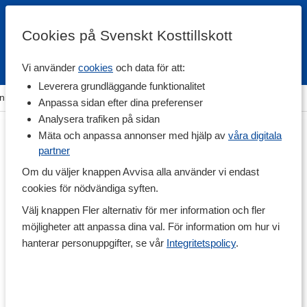
Cookies på Svenskt Kosttillskott
Vi använder
cookies
och data för att:
Fri frakt
Snabb leverans
Kundklubb
Leverera grundläggande funktionalitet
ning & Tillbehör
>
Träningsutrustning
>
Dragremmar & grepp
Anpassa sidan efter dina preferenser
Analysera trafiken på sidan
Mäta och anpassa annonser med hjälp av
våra digitala
partner
Om du väljer knappen Avvisa alla använder vi endast
cookies för nödvändiga syften.
Välj knappen Fler alternativ för mer information och fler
möjligheter att anpassa dina val. För information om hur vi
hanterar personuppgifter, se vår
Integritetspolicy
.