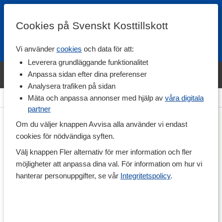
Cookies på Svenskt Kosttillskott
Vi använder
cookies
och data för att:
Fri frakt
Snabb leverans
Kundklubb
Leverera grundläggande funktionalitet
Bara idag! Handla varumärket Svenskt Kosttillskott för 600 kr & få
Anpassa sidan efter dina preferenser
shaker på köpet. »
Analysera trafiken på sidan
Hem
>
Träning & Tillbehör
Mäta och anpassa annonser med hjälp av
våra digitala
partner
Om du väljer knappen Avvisa alla använder vi endast
cookies för nödvändiga syften.
Välj knappen Fler alternativ för mer information och fler
möjligheter att anpassa dina val. För information om hur vi
hanterar personuppgifter, se vår
Integritetspolicy
.