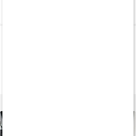
Vanliga frågor
Leverans & betalning
Produkttips
Tips
Andra har köpt
Andra har köp
149 kr
299 kr
249 k
Linnex Stick
3 mm Elbow Sleeves
Elbow Wraps
50 g
Black
Black
Lär dig mer