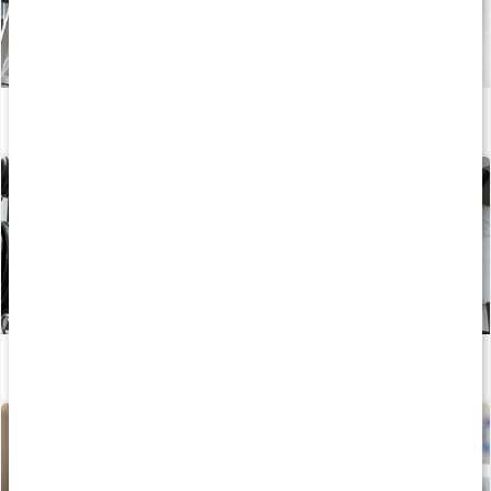
Push, pull, legs - en effektiv träningssplit
Läs artikel
Träningsschema: Helkroppspass 3 dagar
Läs artikel