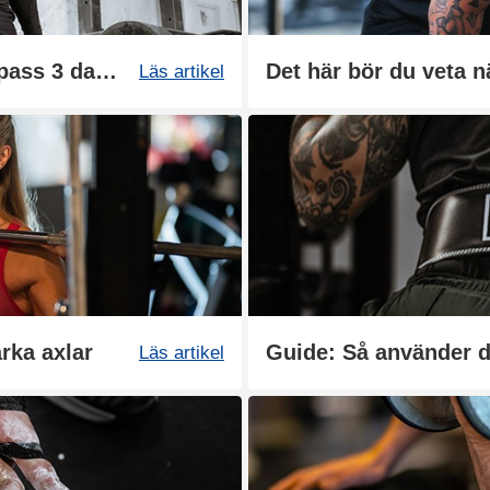
Träningsschema: Helkroppspass 3 dagar
Läs artikel
rka axlar
Guide: Så använder du
Läs artikel