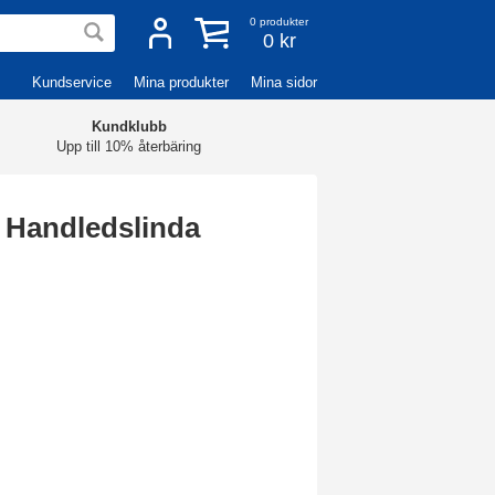
0
produkter
0 kr
Kundservice
Mina produkter
Mina sidor
Kundklubb
Upp till 10% återbäring
k Handledslinda