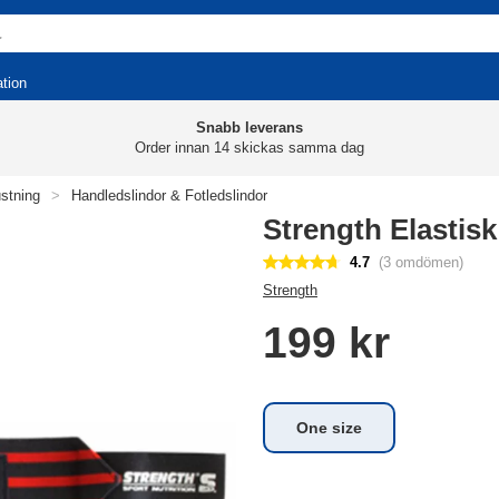
ation
Snabb leverans
Order innan 14 skickas samma dag
ustning
>
Handledslindor & Fotledslindor
Strength Elastis
4.7
(3 omdömen)
Strength
199 kr
One size