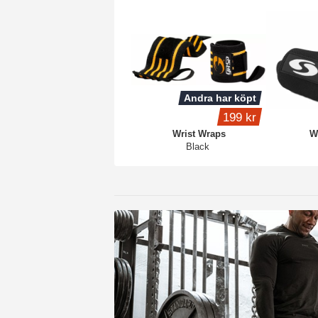
Andra har köpt
199 kr
Wrist Wraps
W
Black