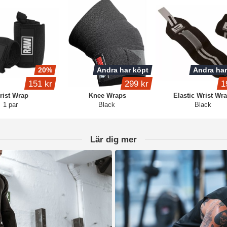
20%
Andra har köpt
Andra har
151 kr
299 kr
1
rist Wrap
Knee Wraps
Elastic Wrist Wr
1 par
Black
Black
Lär dig mer