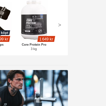
 köpt
Köp 4 - spara 15%
99 kr
1 649 kr
399 kr
aps
Core Protein Pro
Whey Protein
3 kg
1 kg