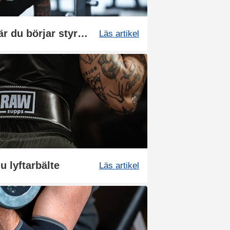
Det här bör du veta när du börjar styrketräna
Läs artikel
 lyftarbälte
Läs artikel