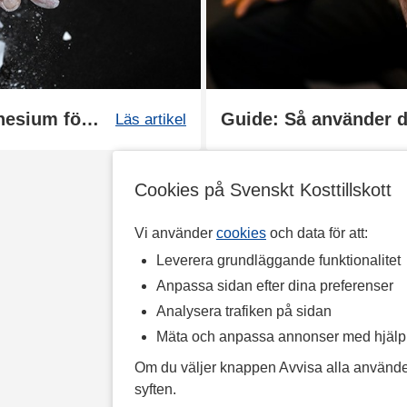
Guide: Så använder du magnesium för bättre grepp
Guide: Så använder 
Läs artikel
Cookies på Svenskt Kosttillskott
Vi använder
cookies
och data för att:
Leverera grundläggande funktionalitet
Anpassa sidan efter dina preferenser
Analysera trafiken på sidan
Mäta och anpassa annonser med hjäl
Om du väljer knappen Avvisa alla använde
syften.