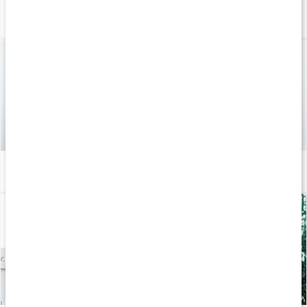
Vanliga begrepp inom styrketräning
Läs artikel
Hemmaträning rygg - Med gummiband
Läs artikel