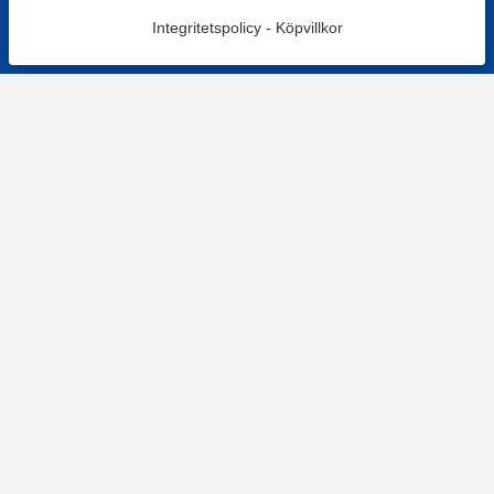
Integritetspolicy
-
Köpvillkor
KONTAKT
Kontaktformulär
TELEFON
0220601001
Vardagar: 09:00-12:00
E-POST