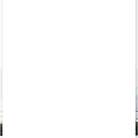
Produkttips
Andra har köpt
Andra har köpt
Andra har köp
169 kr
39 kr
159 k
Refit Powerbands
Refit Miniband
Refit Miniband 5-p
Röd / lätt
Grön / Medium
5-pack
Lär dig mer