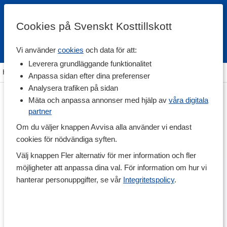
Cookies på Svenskt Kosttillskott
Vi använder
cookies
och data för att:
Fri frakt
Snabb leverans
Kundklubb
Leverera grundläggande funktionalitet
Hem
>
Träning & Tillbehör
>
Träningsform
>
Styrketräning
Anpassa sidan efter dina preferenser
Analysera trafiken på sidan
Mäta och anpassa annonser med hjälp av
våra digitala
partner
Om du väljer knappen Avvisa alla använder vi endast
cookies för nödvändiga syften.
Välj knappen Fler alternativ för mer information och fler
möjligheter att anpassa dina val. För information om hur vi
hanterar personuppgifter, se vår
Integritetspolicy
.