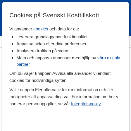
Cookies på Svenskt Kosttillskott
Vi använder
cookies
och data för att:
Fri frakt
Snabb leverans
Kundklubb
Leverera grundläggande funktionalitet
Hem
>
Träning & Tillbehör
>
Träningsform
>
Styrketräning
Anpassa sidan efter dina preferenser
Analysera trafiken på sidan
Mäta och anpassa annonser med hjälp av
våra digitala
partner
Om du väljer knappen Avvisa alla använder vi endast
cookies för nödvändiga syften.
Välj knappen Fler alternativ för mer information och fler
möjligheter att anpassa dina val. För information om hur vi
hanterar personuppgifter, se vår
Integritetspolicy
.