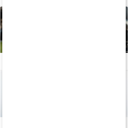
Vanliga begrepp inom styrketräning
Läs artikel
Hemmaträning rygg - Med gummiband
Läs artikel