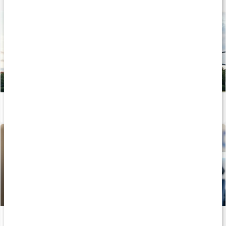
Lär dig mer
Calisthenics - Styrka och uthållighet med kroppsvikt
Läs artikel
Kom igång igen: Styrketräning efter uppehåll
Läs artikel