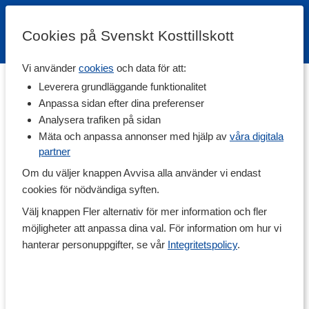
Cookies på Svenskt Kosttillskott
Vi använder
cookies
och data för att:
Aktuella artiklar
|
Kost & kosttillskott
|
Träning & målsättning
|
Leverera grundläggande funktionalitet
Recept
|
Ambassadörer
Anpassa sidan efter dina preferenser
Analysera trafiken på sidan
Guarana - naturligt koffein
Mäta och anpassa annonser med hjälp av
våra digitala
partner
Guarana är inte en helt ovanlig ingrediens i
Om du väljer knappen Avvisa alla använder vi endast
sportprodukter såsom PWO’s och energidrycker.
cookies för nödvändiga syften.
Detta beror på att det är en naturligt rik källa till
Välj knappen Fler alternativ för mer information och fler
koffein, som är ett ämne som bidrar till ökad
möjligheter att anpassa dina val. För information om hur vi
vakenhet och mental prestation. Här nedan kan du
hanterar personuppgifter, se vår
Integritetspolicy
.
läsa mer om guarana och var det kommer ifrån.
Vad är guarana?
Var finns guarana?