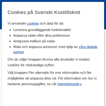
Cookies på Svenskt Kosttillskott
Vi använder
cookies
och data för att:
Fri frakt
Snabb leverans
Kundklubb
Leverera grundläggande funktionalitet
Hem
>
Träningstillskott
>
Proteinpulver
>
Vassleprotein
Anpassa sidan efter dina preferenser
Analysera trafiken på sidan
Mäta och anpassa annonser med hjälp av
våra digitala
partner
Om du väljer knappen Avvisa alla använder vi endast
cookies för nödvändiga syften.
Välj knappen Fler alternativ för mer information och fler
möjligheter att anpassa dina val. För information om hur vi
hanterar personuppgifter, se vår
Integritetspolicy
.