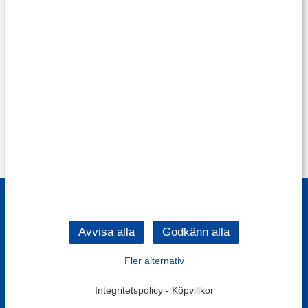
Fler alternativ
Integritetspolicy
-
Köpvillkor