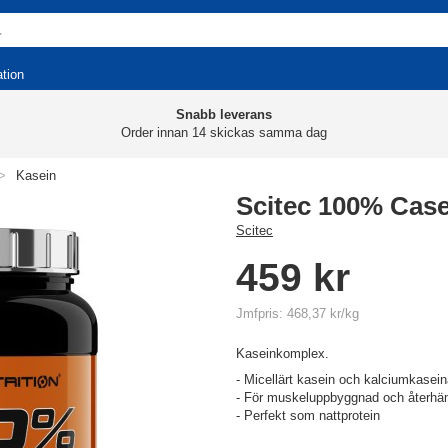
ation
Snabb leverans
Order innan 14 skickas samma dag
>
Kasein
Scitec 100% Cas
Scitec
459 kr
Jmfpris: 468,37 kr/kg
Kaseinkomplex.
- Micellärt kasein och kalciumkasein
- För muskeluppbyggnad och återhä
- Perfekt som nattprotein