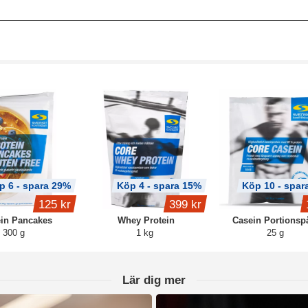
p 6 - spara 29%
Köp 4 - spara 15%
Köp 10 - spar
125 kr
399 kr
ein Pancakes
Whey Protein
Casein Portionsp
300 g
1 kg
25 g
Lär dig mer