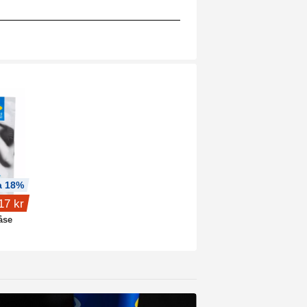
a 18%
17 kr
åse