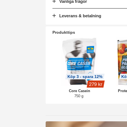
Vanliga frågor
Leverans & betalning
Produkttips
Köp 3 - spara 12%
Kö
279 kr
Core Casein
Prot
750 g