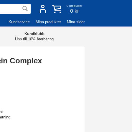
0
produkter
0 kr
Kundservice
Mina produkter
Mina sidor
Kundklubb
Upp till 10% återbäring
ein Complex
at
mtning