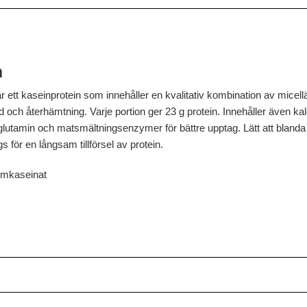
n
ett kaseinprotein som innehåller en kvalitativ kombination av micell
 och återhämtning. Varje portion ger 23 g protein. Innehåller även k
lutamin och matsmältningsenzymer för bättre upptag. Lätt att blanda 
s för en långsam tillförsel av protein.
iumkaseinat