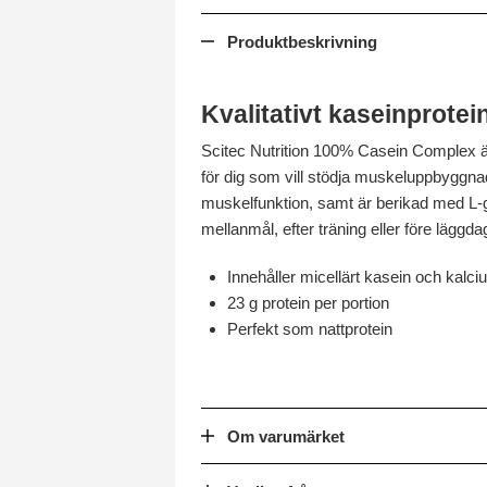
Produktbeskrivning
Kvalitativt kaseinprotei
Scitec Nutrition 100% Casein Complex är 
för dig som vill stödja muskeluppbyggnad
muskelfunktion, samt är berikad med L-g
mellanmål, efter träning eller före läggdag
Innehåller micellärt kasein och kalc
23 g protein per portion
Perfekt som nattprotein
Om varumärket