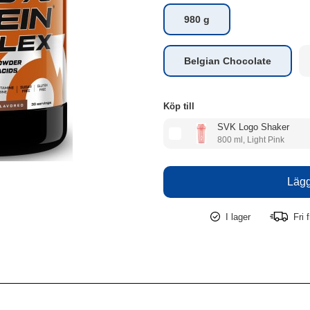
980 g
Belgian Chocolate
Köp till
SVK Logo Shaker
800 ml, Light Pink
I lager
Fri f