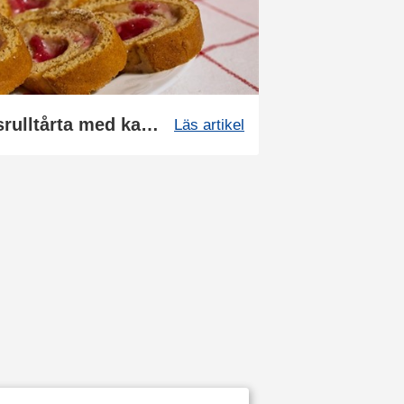
Proteinrik pepparkaksrulltårta med kasein-fyllning
Läs artikel