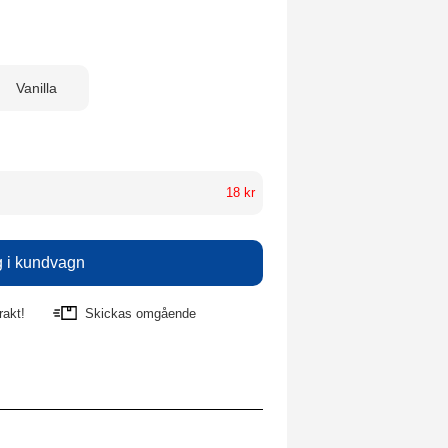
Vanilla
18 kr
rakt!
Skickas omgående