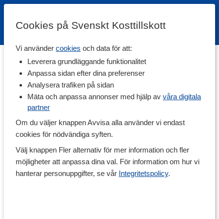
Cookies på Svenskt Kosttillskott
Vi använder
cookies
och data för att:
Aktuella artiklar
|
Kost & kosttillskott
|
Träning & målsättning
|
Leverera grundläggande funktionalitet
Recept
|
Ambassadörer
Anpassa sidan efter dina preferenser
Analysera trafiken på sidan
Guide: Så skyddar du huden
Mäta och anpassa annonser med hjälp av
våra digitala
partner
i solen
Om du väljer knappen Avvisa alla använder vi endast
cookies för nödvändiga syften.
Överdrivet solande ökar risken för att drabbas av
Välj knappen Fler alternativ för mer information och fler
hudcancer och av denna anledning är det mycket
möjligheter att anpassa dina val. För information om hur vi
viktigt att man skyddar sig mot solens strålning. I
hanterar personuppgifter, se vår
Integritetspolicy
.
denna artikel går vi igenom vad man ska tänka på
och hur man bäst skyddar sig.
UV-strålning