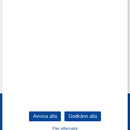
Fler alternativ