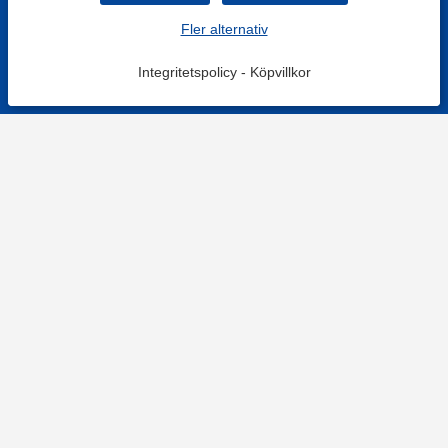
Fler alternativ
Integritetspolicy
-
Köpvillkor
KONTAKT
Kontaktformulär
TELEFON
0220601001