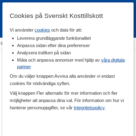
Cookies på Svenskt Kosttillskott
Vi använder
cookies
och data för att:
Fri frakt
Snabb leverans
Kundklubb
Leverera grundläggande funktionalitet
räning & Tillbehör
>
Övriga Tillbehör
>
Kroppsvård & Hårvård
Anpassa sidan efter dina preferenser
Analysera trafiken på sidan
Mäta och anpassa annonser med hjälp av
våra digitala
partner
Om du väljer knappen Avvisa alla använder vi endast
cookies för nödvändiga syften.
Välj knappen Fler alternativ för mer information och fler
möjligheter att anpassa dina val. För information om hur vi
hanterar personuppgifter, se vår
Integritetspolicy
.