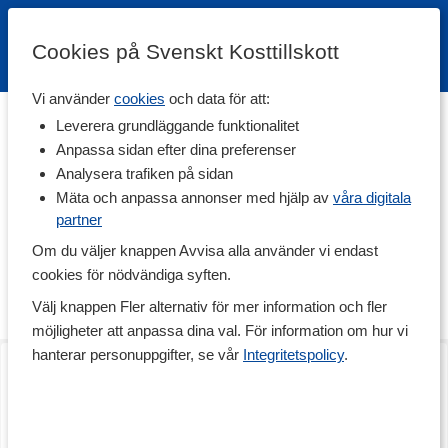
Cookies på Svenskt Kosttillskott
Vi använder
cookies
och data för att:
Hem
>
Varumärken
Leverera grundläggande funktionalitet
Anpassa sidan efter dina preferenser
Avivir
Analysera trafiken på sidan
Mäta och anpassa annonser med hjälp av
våra digitala
partner
Avivir erbjuder ekologiska produkter där kraven på hälsa och
miljö är högt ställda. Avivir är certifierad av IASC som ställer höga
Om du väljer knappen Avvisa alla använder vi endast
krav på råvara och slutprodukt. Produkterna är även miljömärkta
cookies för nödvändiga syften.
med Svanen som talar om att tillverkning och förpackning är
miljöanpassat. Inga produkter är testade på djur.
Välj knappen Fler alternativ för mer information och fler
möjligheter att anpassa dina val. För information om hur vi
hanterar personuppgifter, se vår
Integritetspolicy
.
Aloe Vera Juice
Aloe Vera Gel
1 L
150 ml