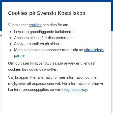
Cookies på Svenskt Kosttillskott
Vi använder
cookies
och data för att:
Fri frakt
Snabb leverans
Kundklubb
Leverera grundläggande funktionalitet
räning & Tillbehör
>
Övriga Tillbehör
>
Kroppsvård & Hårvård
Anpassa sidan efter dina preferenser
Analysera trafiken på sidan
Mäta och anpassa annonser med hjälp av
våra digitala
partner
Om du väljer knappen Avvisa alla använder vi endast
cookies för nödvändiga syften.
Välj knappen Fler alternativ för mer information och fler
möjligheter att anpassa dina val. För information om hur vi
hanterar personuppgifter, se vår
Integritetspolicy
.