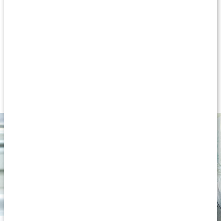
alla näringsämnen och egenskaper på bästa sätt. Produkten är
helt ren och naturlig, utan tillsatser. Sheasmöret är utmärkt för att
vårda torr hud i både ansiktet och på kroppen, samt som hårolja.
Ekologisk sheasmör
Kallpressat från sheanötter
100 % naturligt
Fritt från tillsatser
Utmärkt vid torr hy