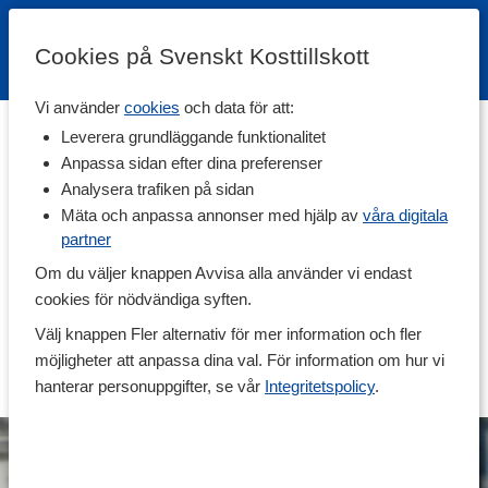
Cookies på Svenskt Kosttillskott
Vi använder
cookies
och data för att:
Aktuella artiklar
|
Kost & kosttillskott
|
Träning & målsättning
|
Leverera grundläggande funktionalitet
Recept
|
Ambassadörer
Anpassa sidan efter dina preferenser
Analysera trafiken på sidan
Guide: Välj rätt sportdryck
Mäta och anpassa annonser med hjälp av
våra digitala
partner
Sportdrycker är ett av världens mest sålda
Om du väljer knappen Avvisa alla använder vi endast
kostkomplement för tränande individer. Alla stora
cookies för nödvändiga syften.
läsktillverkare har sitt eget märke och vissa företag
Välj knappen Fler alternativ för mer information och fler
specialiserar sig på just sportdrycker. Men vad är
möjligheter att anpassa dina val. För information om hur vi
egentligen en sportdryck och vem bör dricka dem?
hanterar personuppgifter, se vår
Integritetspolicy
.