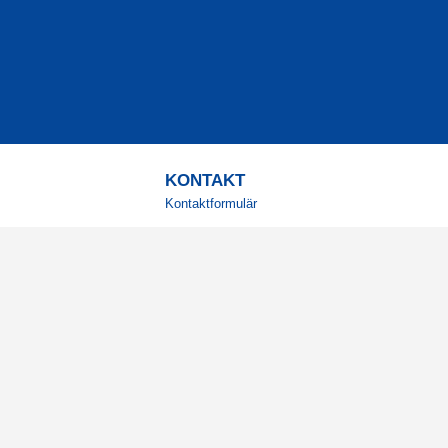
KONTAKT
Kontaktformulär
TELEFON
0220601001
Vardagar: 09:00-12:00
E-POST
info@svensktkosttillskott.se
MINA SIDOR
Logga in