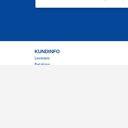
KUNDINFO
Leverans
Betalning
Returer
Köpvillkor
Kundklubb
Studentrabatt
Militärrabatt
Kontaktuppgifter Läkemedelsverket