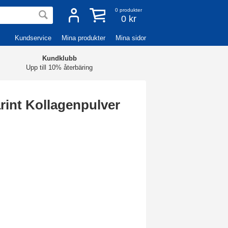
0
produkter
0 kr
Kundservice
Mina produkter
Mina sidor
Kundklubb
Upp till 10% återbäring
rint Kollagenpulver