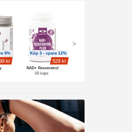
ra 9%
Köp 3 - spara 12%
Köp 3 - spara 10%
99 kr
529 kr
479 kr
y
NAD+ Resveratrol
NAD+ Q10 Beauty
60 kaps
60 kaps