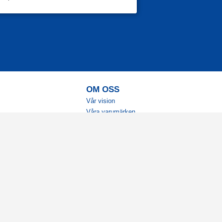
OM OSS
Vår vision
Våra varumärken
Vår historia
Tillgänglighet
Återförsäljare
Karriär
Samarbeten
Ambassadörsteam