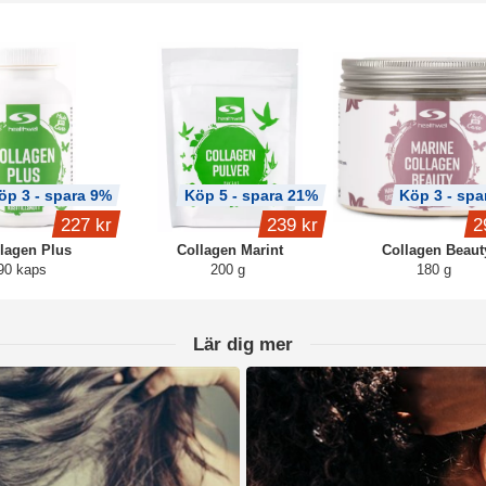
öp 3 - spara 9%
Köp 5 - spara 21%
Köp 3 - spa
227 kr
239 kr
2
lagen Plus
Collagen Marint
Collagen Beaut
90 kaps
200 g
180 g
Lär dig mer