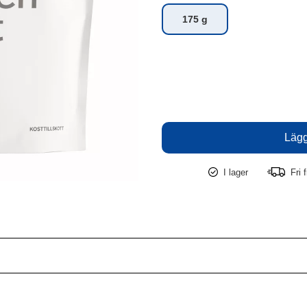
175 g
I lager
Fri f