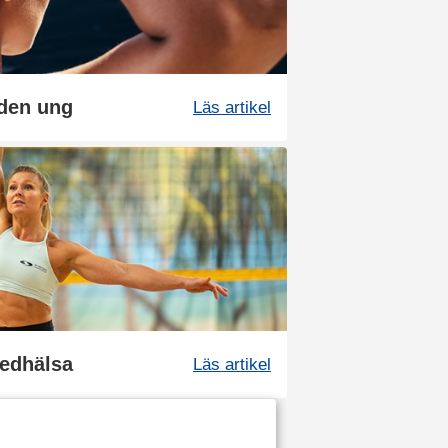
uden ung
Läs artikel
ledhälsa
Läs artikel