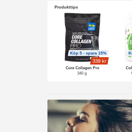
Produkttips
Köp 5 - spara 15%
K
339 kr
Core Collagen Pro
Col
340 g