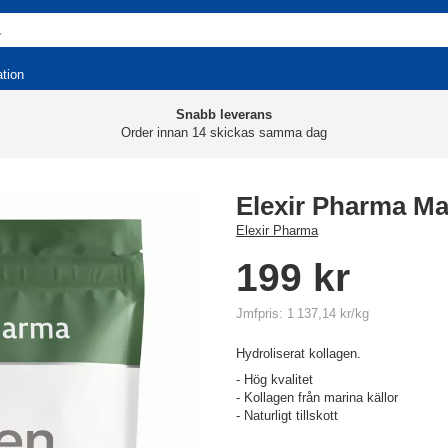
ation
Snabb leverans
Order innan 14 skickas samma dag
Elexir Pharma Ma
Elexir Pharma
199 kr
Jmfpris: 1 137,14 kr/kg
Hydroliserat kollagen.
- Hög kvalitet
- Kollagen från marina källor
- Naturligt tillskott