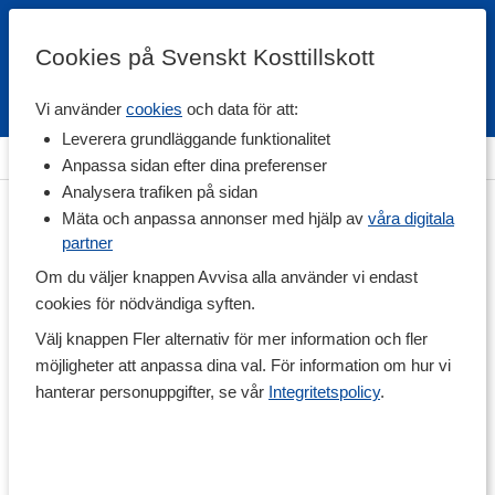
Cookies på Svenskt Kosttillskott
Vi använder
cookies
och data för att:
Fri frakt
Snabb leverans
Kundklubb
Leverera grundläggande funktionalitet
Hem
>
Vitaminer & Mineraler
>
Vitaminer
>
K-vitamin
Anpassa sidan efter dina preferenser
Analysera trafiken på sidan
Mäta och anpassa annonser med hjälp av
våra digitala
partner
Om du väljer knappen Avvisa alla använder vi endast
cookies för nödvändiga syften.
Välj knappen Fler alternativ för mer information och fler
möjligheter att anpassa dina val. För information om hur vi
hanterar personuppgifter, se vår
Integritetspolicy
.