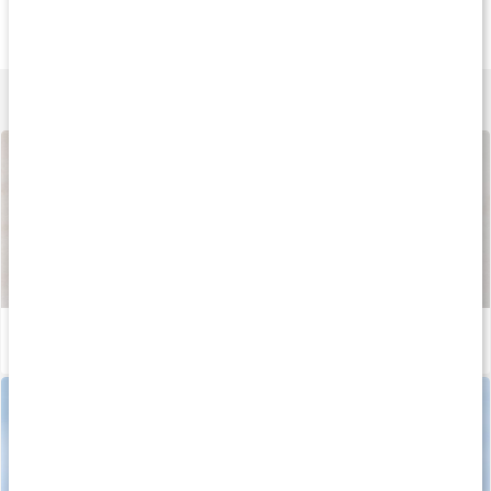
Vitamin D3+K2
Vitamin K2 200
Vitamin D3 5000 I
90 kaps
90 kaps
120 kaps
Lär dig mer
Så tillverkas våra kapslar och tabletter
Läs artikel