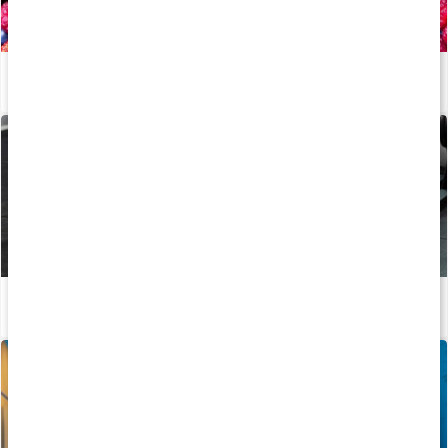
Allt om: Antioxidanter
Läs artikel
Undvik smitta på gymmet
Läs artikel