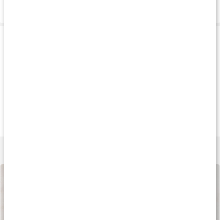
Leverans & betalning
Produkttips
Produkt på köpet
Prisvärt
Köp 4 - spara 16
159 kr
155 kr
279 k
Vitamin C 1000+
Vitamin C Pulver
Vitamin C pH-Neut
90 tabl
250 g
250 g
Lär dig mer