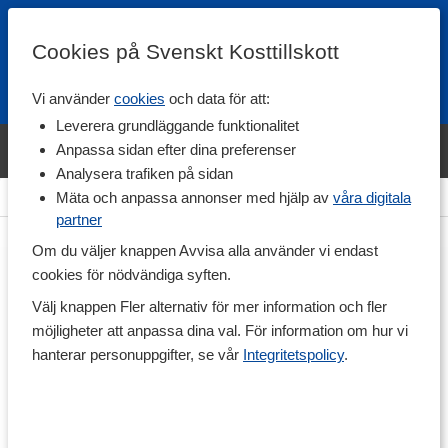
Cookies på Svenskt Kosttillskott
Vi använder
cookies
och data för att:
Fri frakt
Snabb leverans
Kundklubb
Leverera grundläggande funktionalitet
Bara idag! Handla varumärket Svenskt Kosttillskott för 600 kr & få
Anpassa sidan efter dina preferenser
shaker på köpet. »
Analysera trafiken på sidan
Hem
>
Vitaminer & Mineraler
>
Vitaminer
>
C-vitamin
Mäta och anpassa annonser med hjälp av
våra digitala
partner
Om du väljer knappen Avvisa alla använder vi endast
cookies för nödvändiga syften.
Välj knappen Fler alternativ för mer information och fler
möjligheter att anpassa dina val. För information om hur vi
hanterar personuppgifter, se vår
Integritetspolicy
.