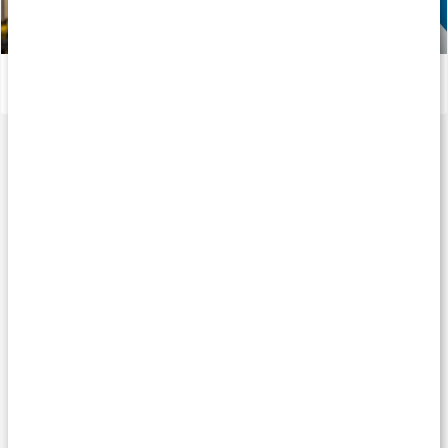
Vitaminer och mineraler för atleter
Läs artikel