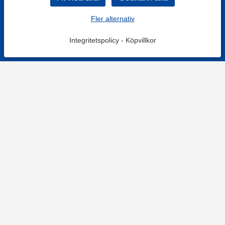
Fler alternativ
Integritetspolicy
-
Köpvillkor
KONTAKT
Kontaktformulär
TELEFON
0220601001