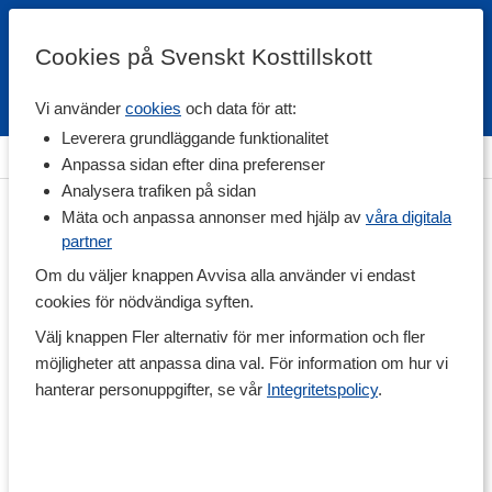
Cookies på Svenskt Kosttillskott
Vi använder
cookies
och data för att:
Fri frakt
Snabb leverans
Kundklubb
Leverera grundläggande funktionalitet
Hem
>
Hälsa
>
Ashwagandha
Anpassa sidan efter dina preferenser
Analysera trafiken på sidan
Mäta och anpassa annonser med hjälp av
våra digitala
partner
Om du väljer knappen Avvisa alla använder vi endast
cookies för nödvändiga syften.
Välj knappen Fler alternativ för mer information och fler
möjligheter att anpassa dina val. För information om hur vi
hanterar personuppgifter, se vår
Integritetspolicy
.