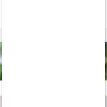
Köp 3 - spara 12%
Köp 3 - spara 10%
Tip
155 kr
249 kr
135 k
Ashwagandha
Ashwagandha Prem.
Ashwagandha E
60 kaps
120 kaps
125 g
Lär dig mer
Vad är ashwagandha?
Läs artikel