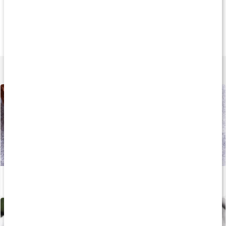
Kallpressad
Smakfri
Köp 2 - spara 5
95 kr
85 kr
189 k
Virgin Kokosolja
Kokosolja neutral
Core MCT Oil
500 ml
500 ml
500ml
Lär dig mer
Så bra är MCT-fett
Läs artikel