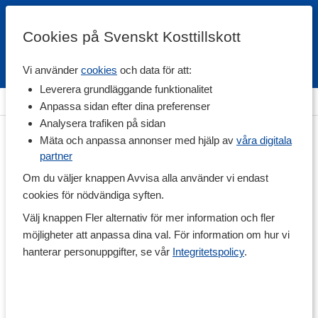
Cookies på Svenskt Kosttillskott
Vi använder
cookies
och data för att:
Fri frakt
Snabb leverans
Kundklubb
Leverera grundläggande funktionalitet
Hem
>
Livsmedel
>
Till Skafferiet
>
Olja & Fett
Anpassa sidan efter dina preferenser
Analysera trafiken på sidan
Mäta och anpassa annonser med hjälp av
våra digitala
partner
Om du väljer knappen Avvisa alla använder vi endast
cookies för nödvändiga syften.
Välj knappen Fler alternativ för mer information och fler
möjligheter att anpassa dina val. För information om hur vi
hanterar personuppgifter, se vår
Integritetspolicy
.