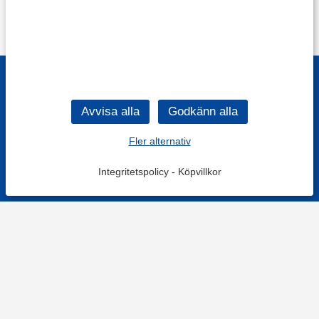
Fler alternativ
Integritetspolicy
-
Köpvillkor