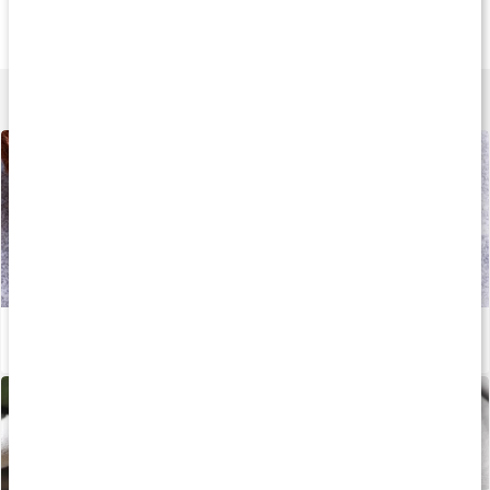
Core MCT Oil
Core C8 MCT Oil
MCT C8 Oil EKO
500ml
500 ml
500 ml
Lär dig mer
Så bra är MCT-fett
Läs artikel