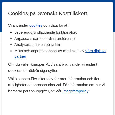
Cookies på Svenskt Kosttillskott
Vi använder
cookies
och data för att:
Fri frakt
Snabb leverans
Kundklubb
Leverera grundläggande funktionalitet
Hem
>
Livsmedel
>
Till Skafferiet
>
Olja & Fett
Anpassa sidan efter dina preferenser
Analysera trafiken på sidan
Mäta och anpassa annonser med hjälp av
våra digitala
partner
Om du väljer knappen Avvisa alla använder vi endast
cookies för nödvändiga syften.
Välj knappen Fler alternativ för mer information och fler
möjligheter att anpassa dina val. För information om hur vi
hanterar personuppgifter, se vår
Integritetspolicy
.