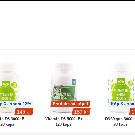
p 3 - spara 13%
Produkt på köpet
Köp 3 - spa
145 kr
189 kr
1
in D3 3000 IE
Vitamin D3 5000 IE+
D3 Vegan 3000 
120 kaps
120 kaps
90 kaps