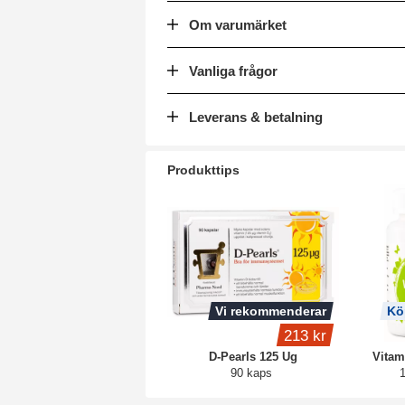
Om varumärket
Vanliga frågor
Leverans & betalning
Produkttips
Vi rekommenderar
Kö
213 kr
D-Pearls 125 Ug
Vitam
90 kaps