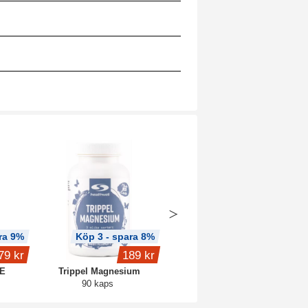
ra 9%
Köp 3 - spara 8%
Produkt på köpet
79 kr
189 kr
fr.
159 kr
IE
Trippel Magnesium
Core Creatine
90 kaps
Blue raspberry