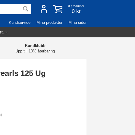
0
produkter
0 kr
Kundservice
Mina produkter
Mina sidor
et. »
Kundklubb
Upp till 10% återbäring
earls 125 Ug
n)