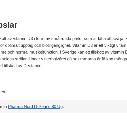
pslar
kott av vitamin D3 i form av små runda pärlor som är lätta att svälja.
a för optimalt upptag och biotillgänglighet. Vitamin D3 är ett viktigt 
omme och normal muskelfunktion. I Sverige kan ett tillskott av vitamin
n solens strålar. Under vinterhalvåret då soltimmarna är få kan många
tt tillskott av D-vitamin.
stem
amin
Pharma Nord D-Pearls 80 Ug
.