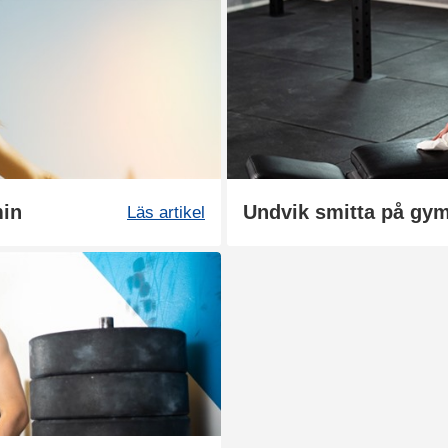
min
Undvik smitta på gy
Läs artikel