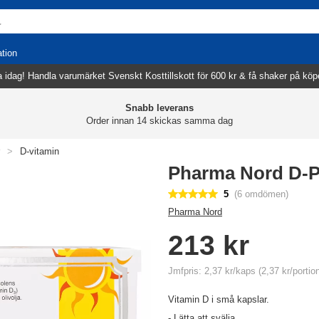
ation
 idag! Handla varumärket Svenskt Kosttillskott för 600 kr & få shaker på köp
Snabb leverans
Order innan 14 skickas samma dag
>
D-vitamin
Pharma Nord D-P
5
(6 omdömen)
Pharma Nord
213 kr
Jmfpris: 2,37 kr/kaps (2,37 kr/portio
Vitamin D i små kapslar.
- Lätta att svälja