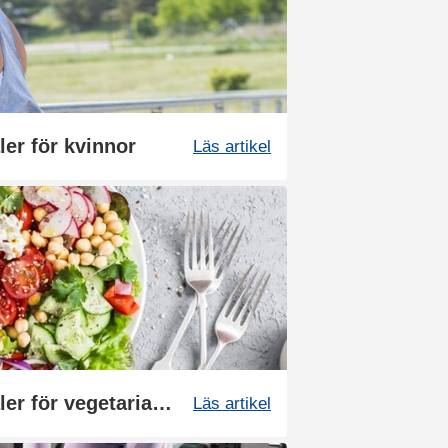
er för kvinnor
Läs artikel
Vitaminer och mineraler för vegetarianer och veganer
Läs artikel