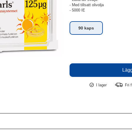
- Med tillsatt olivolja
- 5000 IE
90 kaps
I lager
Fri f