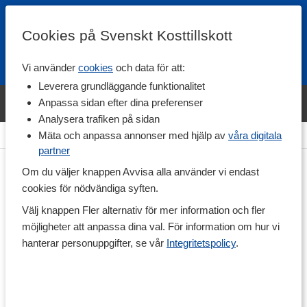
Cookies på Svenskt Kosttillskott
Vi använder
cookies
och data för att:
Fri frakt
Snabb leverans
Kundklubb
Leverera grundläggande funktionalitet
Bara idag! Handla varumärket Svenskt Kosttillskott för 600 kr & få
Anpassa sidan efter dina preferenser
shaker på köpet. »
Analysera trafiken på sidan
Hem
>
Livsmedel
>
Tillbehör & Övrigt
Mäta och anpassa annonser med hjälp av
våra digitala
partner
Om du väljer knappen Avvisa alla använder vi endast
cookies för nödvändiga syften.
Välj knappen Fler alternativ för mer information och fler
möjligheter att anpassa dina val. För information om hur vi
hanterar personuppgifter, se vår
Integritetspolicy
.