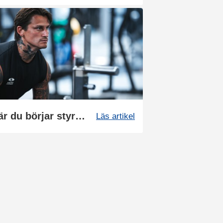
Det här bör du veta när du börjar styrketräna
Läs artikel