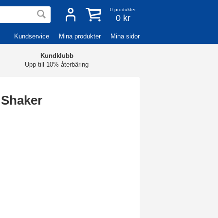
0
produkter
0 kr
Kundservice
Mina produkter
Mina sidor
Kundklubb
Upp till 10% återbäring
 Shaker