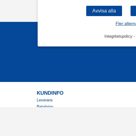
Fler altern
Integritetspolicy
-
KUNDINFO
Leverans
Betalning
Returer
Köpvillkor
Kundklubb