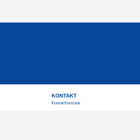
KONTAKT
Kontaktformulär
TELEFON
0220601001
Vardagar: 09:00-12:00
E-POST