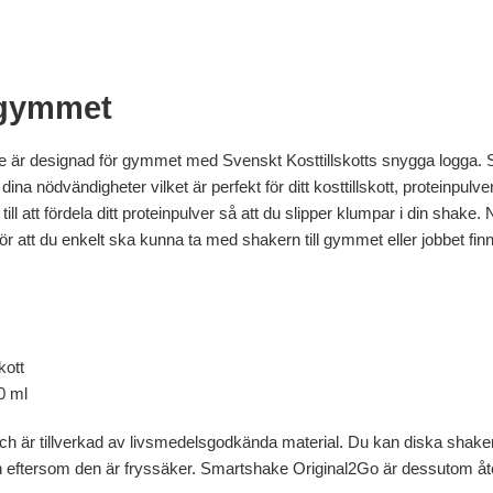
 gymmet
 är designad för gymmet med Svenskt Kosttillskotts snygga logga
dina nödvändigheter vilket är perfekt för ditt kosttillskott, proteinpulve
ill att fördela ditt proteinpulver så att du slipper klumpar i din shake. N
För att du enkelt ska kunna ta med shakern till gymmet eller jobbet fin
kott
0 ml
ch är tillverkad av livsmedelsgodkända material. Du kan diska shake
 eftersom den är fryssäker. Smartshake Original2Go är dessutom åter