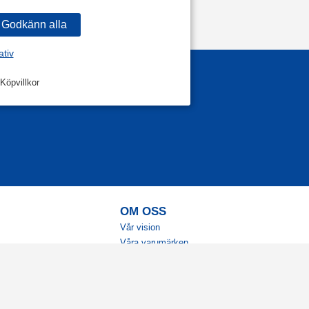
ativ
Köpvillkor
OM OSS
Vår vision
Våra varumärken
Vår historia
Tillgänglighet
Återförsäljare
Karriär