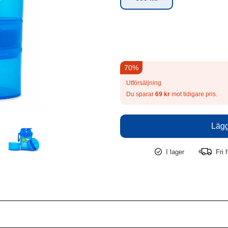
70%
Utförsäljning
Du sparar
69 kr
mot tidigare pris.
I lager
Fri 