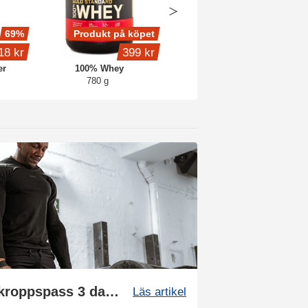
69%
Produkt på köpet
Köp 4 - spara 15%
18 kr
399 kr
399 kr
er
100% Whey
Whey Protein
780 g
1 kg
Träningsschema: Helkroppspass 3 dagar
Läs artikel