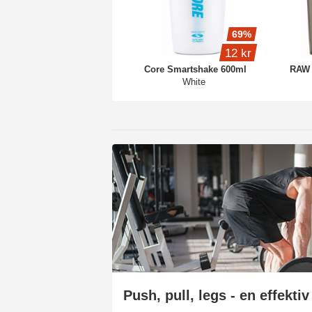
69%
12 kr
Core Smartshake 600ml
RAW 
White