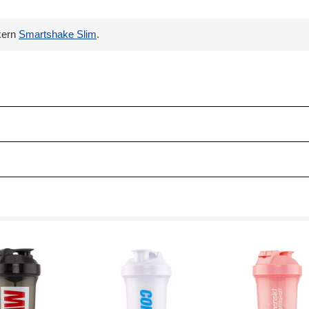
kern
Smartshake Slim
.