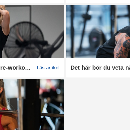
Så äter du innan träning: 5 pre-workout-snacks
Läs artikel