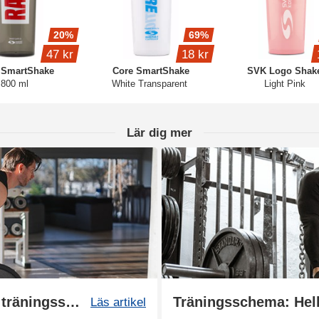
20%
69%
47 kr
18 kr
SmartShake
Core SmartShake
SVK Logo Shak
800 ml
White Transparent
Light Pink
Lär dig mer
Push, pull, legs - en effektiv träningssplit
Läs artikel