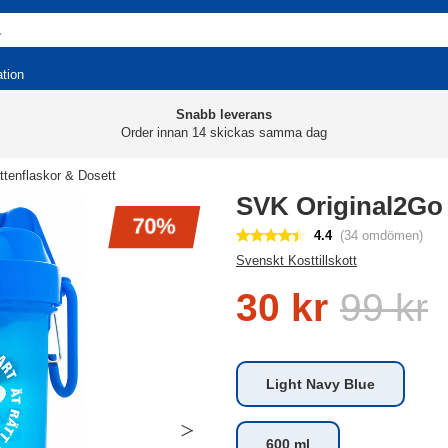
ation
Snabb leverans
Order innan 14 skickas samma dag
ttenflaskor & Dosett
SVK Original2Go
70%
4.4
(34 omdömen)
Svenskt Kosttillskott
30 kr
99 kr
Light Navy Blue
600 ml