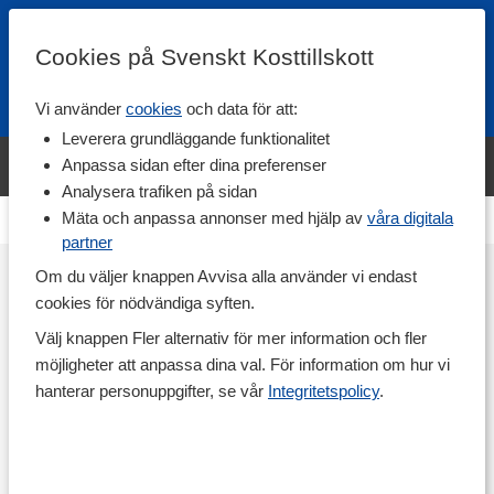
Cookies på Svenskt Kosttillskott
Vi använder
cookies
och data för att:
Fri frakt
Snabb leverans
Kundklubb
Leverera grundläggande funktionalitet
Bara idag! Handla varumärket Svenskt Kosttillskott för 600 kr & få
Anpassa sidan efter dina preferenser
shaker på köpet. »
Analysera trafiken på sidan
Mäta och anpassa annonser med hjälp av
våra digitala
Ingen kampanjsida är skapad.
partner
Om du väljer knappen Avvisa alla använder vi endast
cookies för nödvändiga syften.
Välj knappen Fler alternativ för mer information och fler
möjligheter att anpassa dina val. För information om hur vi
hanterar personuppgifter, se vår
Integritetspolicy
.