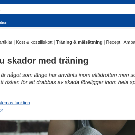
ation
rtiklar
|
Kost & kosttillskott
|
Träning & målsättning
|
Recept
|
Amba
u skador med träning
r något som länge har använts inom elitidrotten men so
t risken för att drabbas av skada föreligger inom hela s
klernas funktion
or