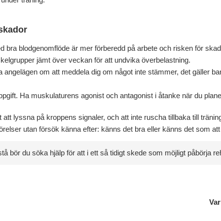
 skador
d bra blodgenomflöde är mer förberedd på arbete och risken för ska
kelgrupper jämt över veckan för att undvika överbelastning.
a angelägen om att meddela dig om något inte stämmer, det gäller b
ift. Ha muskulaturens agonist och antagonist i åtanke när du planer
t att lyssna på kroppens signaler, och att inte ruscha tillbaka till träni
relser utan försök känna efter: känns det bra eller känns det som att 
 bör du söka hjälp för att i ett så tidigt skede som möjligt påbörja re
Var