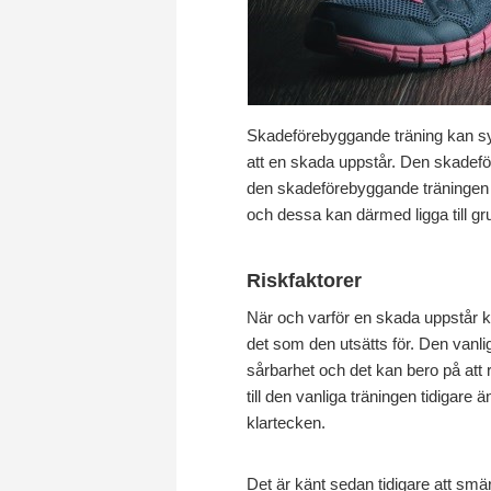
Skadeförebyggande träning kan syfta
att en skada uppstår. Den skadeför
den skadeförebyggande träningen al
och dessa kan därmed ligga till gr
Riskfaktorer
När och varför en skada uppstår ka
det som den utsätts för. Den vanliga
sårbarhet och det kan bero på att r
till den vanliga träningen tidigar
klartecken.
Det är känt sedan tidigare att smär