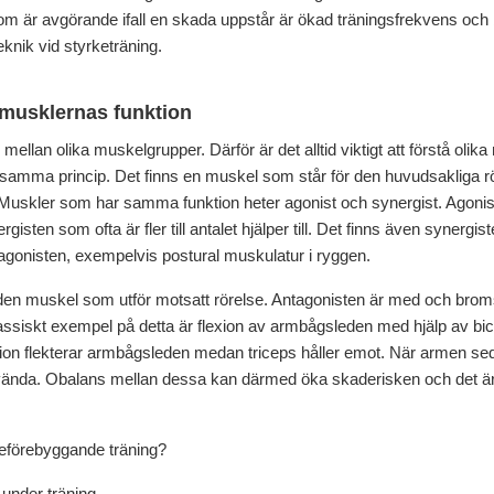
om är avgörande ifall en skada uppstår är ökad träningsfrekvens och b
eknik vid styrketräning.
r musklernas funktion
 mellan olika muskelgrupper. Därför är det alltid viktigt att förstå olika
 samma princip. Det finns en muskel som står för den huvudsakliga rö
 Muskler som har samma funktion heter agonist och synergist. Agoni
sten som ofta är fler till antalet hjälper till. Det finns även synergi
a agonisten, exempelvis postural muskulatur i ryggen.
en muskel som utför motsatt rörelse. Antagonisten är med och bromsa
klassiskt exempel på detta är flexion av armbågsleden med hjälp av bi
ion flekterar armbågsleden medan triceps håller emot. När armen sedan
vända. Obalans mellan dessa kan därmed öka skaderisken och det är där
eförebyggande träning?
 under träning.