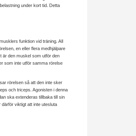
elastning under kort tid. Detta
 musklers funktion vid träning. All
relsen, en eller flera medhjälpare
st är den muskel som utför den
ster som inte utför samma rörelse
r rörelsen så att den inte sker
ceps och triceps. Agonisten i denna
 ska extenderas tillbaka till sin
för viktigt att inte utesluta