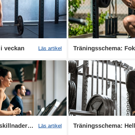
 i veckan
Läs artikel
Aerob och anaerob träning: skillnader och fördelar
Läs artikel