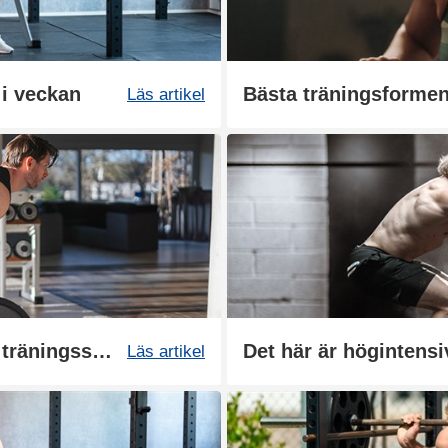
 i veckan
Läs artikel
Push, pull, legs - en effektiv träningssplit
Läs artikel