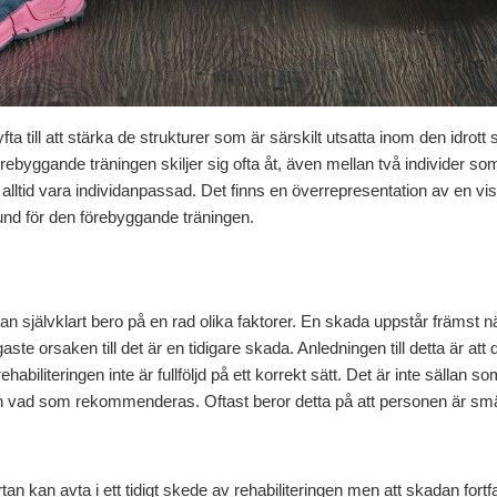
 till att stärka de strukturer som är särskilt utsatta inom den idrott 
ebyggande träningen skiljer sig ofta åt, även mellan två individer so
ltid vara individanpassad. Det finns en överrepresentation av en viss
und för den förebyggande träningen.
n självklart bero på en rad olika faktorer. En skada uppstår främst nä
ste orsaken till det är en tidigare skada. Anledningen till detta är att 
ehabiliteringen inte är fullföljd på ett korrekt sätt. Det är inte sälla
e än vad som rekommenderas. Oftast beror detta på att personen är smä
tan kan avta i ett tidigt skede av rehabiliteringen men att skadan fort