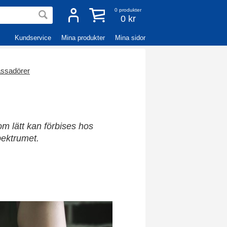
0
produkter
0 kr
Kundservice
Mina produkter
Mina sidor
ssadörer
m lätt kan förbises hos
pektrumet.