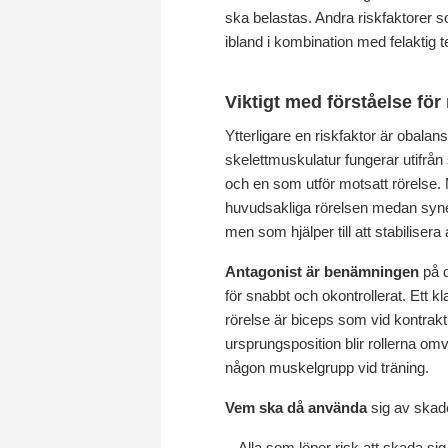
ska belastas. Andra riskfaktorer s
ibland i kombination med felaktig t
Viktigt med förståelse fö
Ytterligare en riskfaktor är obalans
skelettmuskulatur fungerar utifrån
och en som utför motsatt rörelse.
huvudsakliga rörelsen medan synergi
men som hjälper till att stabiliser
Antagonist är benämningen
på d
för snabbt och okontrollerat. Ett 
rörelse är biceps som vid kontrakt
ursprungsposition blir rollerna om
någon muskelgrupp vid träning.
Vem ska då använda
sig av skad
- Alla som löper risk att skada sig